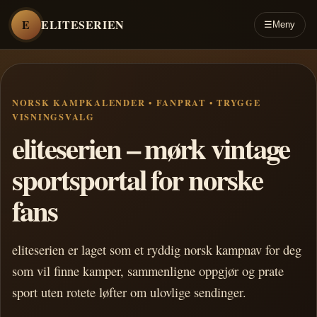
E
ELITESERIEN
☰
Meny
NORSK KAMPKALENDER • FANPRAT • TRYGGE
VISNINGSVALG
eliteserien – mørk vintage
sportsportal for norske
fans
eliteserien er laget som et ryddig norsk kampnav for deg
som vil finne kamper, sammenligne oppgjør og prate
sport uten rotete løfter om ulovlige sendinger.