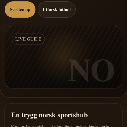
Se sitemap
Utforsk fotball
LIVE GUIDE
NO
En trygg norsk sportshub
For norske sportsfans starter ofte kampkvelden lenge før