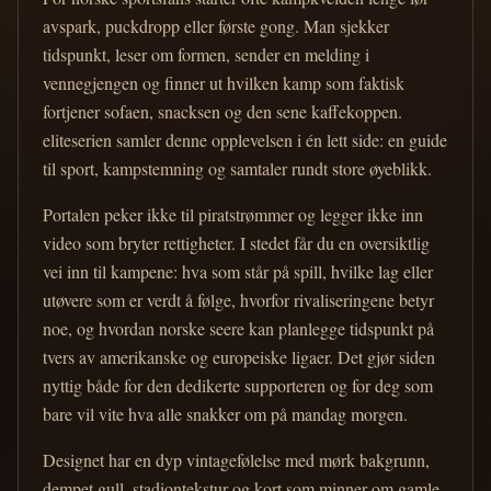
avspark, puckdropp eller første gong. Man sjekker
tidspunkt, leser om formen, sender en melding i
vennegjengen og finner ut hvilken kamp som faktisk
fortjener sofaen, snacksen og den sene kaffekoppen.
eliteserien samler denne opplevelsen i én lett side: en guide
til sport, kampstemning og samtaler rundt store øyeblikk.
Portalen peker ikke til piratstrømmer og legger ikke inn
video som bryter rettigheter. I stedet får du en oversiktlig
vei inn til kampene: hva som står på spill, hvilke lag eller
utøvere som er verdt å følge, hvorfor rivaliseringene betyr
noe, og hvordan norske seere kan planlegge tidspunkt på
tvers av amerikanske og europeiske ligaer. Det gjør siden
nyttig både for den dedikerte supporteren og for deg som
bare vil vite hva alle snakker om på mandag morgen.
Designet har en dyp vintagefølelse med mørk bakgrunn,
dempet gull, stadiontekstur og kort som minner om gamle