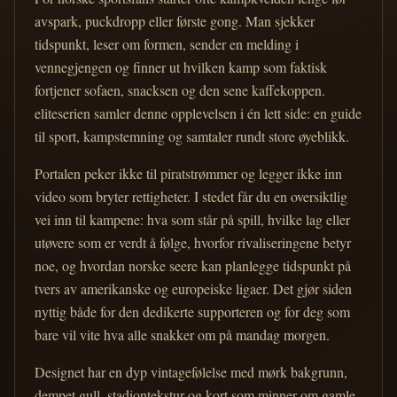
avspark, puckdropp eller første gong. Man sjekker
tidspunkt, leser om formen, sender en melding i
vennegjengen og finner ut hvilken kamp som faktisk
fortjener sofaen, snacksen og den sene kaffekoppen.
eliteserien samler denne opplevelsen i én lett side: en guide
til sport, kampstemning og samtaler rundt store øyeblikk.
Portalen peker ikke til piratstrømmer og legger ikke inn
video som bryter rettigheter. I stedet får du en oversiktlig
vei inn til kampene: hva som står på spill, hvilke lag eller
utøvere som er verdt å følge, hvorfor rivaliseringene betyr
noe, og hvordan norske seere kan planlegge tidspunkt på
tvers av amerikanske og europeiske ligaer. Det gjør siden
nyttig både for den dedikerte supporteren og for deg som
bare vil vite hva alle snakker om på mandag morgen.
Designet har en dyp vintagefølelse med mørk bakgrunn,
dempet gull, stadiontekstur og kort som minner om gamle