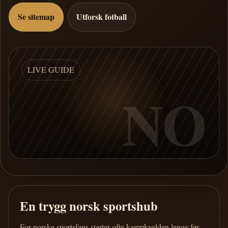
Se sitemap
Utforsk fotball
LIVE GUIDE
NO
En trygg norsk sportshub
For norske sportsfans starter ofte kampkvelden lenge før