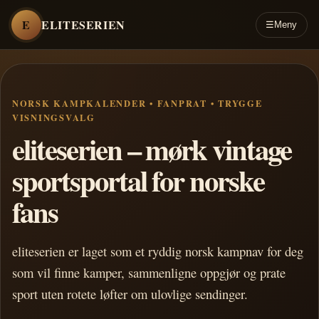
E
ELITESERIEN
☰
Meny
NORSK KAMPKALENDER • FANPRAT • TRYGGE
VISNINGSVALG
eliteserien – mørk vintage
sportsportal for norske
fans
eliteserien er laget som et ryddig norsk kampnav for deg
som vil finne kamper, sammenligne oppgjør og prate
sport uten rotete løfter om ulovlige sendinger.