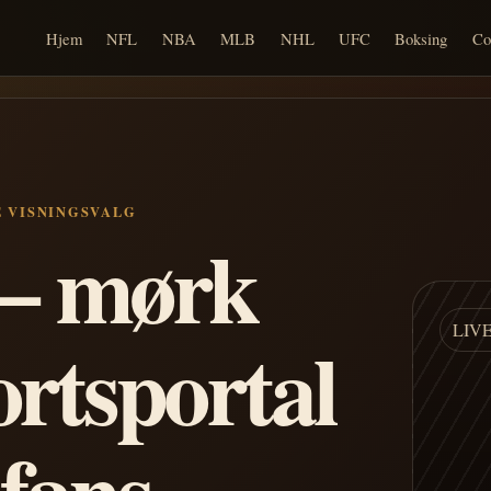
Hjem
NFL
NBA
MLB
NHL
UFC
Boksing
Co
E VISNINGSVALG
n – mørk
LIV
ortsportal
 fans