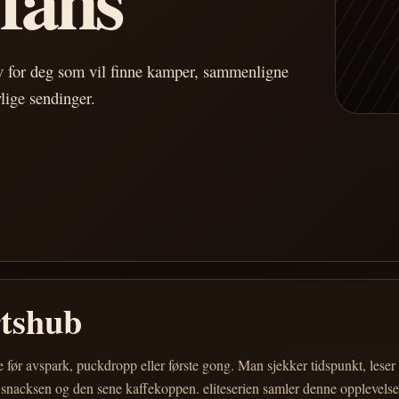
av for deg som vil finne kamper, sammenligne
vlige sendinger.
rtshub
e før avspark, puckdropp eller første gong. Man sjekker tidspunkt, les
 snacksen og den sene kaffekoppen. eliteserien samler denne opplevelsen