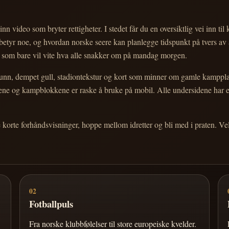
nn video som bryter rettigheter. I stedet får du en oversiktlig vei inn til
e betyr noe, og hvordan norske seere kan planlegge tidspunkt på tvers av
eg som bare vil vite hva alle snakker om på mandag morgen.
n, dempet gull, stadiontekstur og kort som minner om gamle kampplakate
ortene og kampblokkene er raske å bruke på mobil. Alle undersidene har
e korte forhåndsvisninger, hoppe mellom idretter og bli med i praten. 
02
Fotballpuls
Fra norske klubbfølelser til store europeiske kvelder.