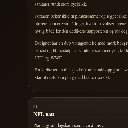
samtaler rundt store øyeblikk.
Portalen peker ikke til piratstrømmer og legger ikke i
utøvere som er verdt å følge, hvorfor rivaliseringen
nyttig både for den dedikerte supporteren og for d
Designet har en dyp vintagefølelse med mørk bakgrun
seriøst og litt nostalgisk, samtidig som menyen, k
UFC og WWE.
Bruk eliteserien til å sjekke kommende oppgjør, les
klar til neste kampdag med bedre oversikt.
01
NFL natt
Planlegg søndagskampene uten å miste