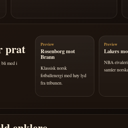
 prat
Preview
Preview
Rosenborg mot
Lakers mot
Brann
NBA-rivaleri 
 bli med i
Klassisk norsk
samler norske
fotballenergi med høy lyd
fra tribunen.
ld enklere