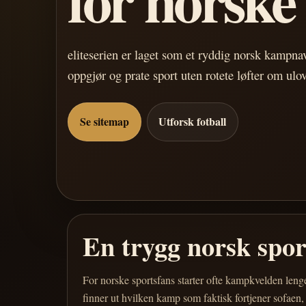
eliteserien er laget som et ryddig norsk kampn
oppgjør og prate sport uten rotete løfter om ulo
Se sitemap
Utforsk fotball
En trygg norsk spo
For norske sportsfans starter ofte kampkvelden leng
finner ut hvilken kamp som faktisk fortjener sofaen,