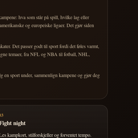
 kampene: hva som står på spill, hvilke lag eller
 amerikanske og europeiske ligaer. Det gjør siden
r. Det passer godt til sport fordi det føles varmt,
 egne temaer, fra NFL og NBA til fotball, NHL,
Velg en sport under, sammenlign kampene og gjør deg
03
Fight night
Les kampkort, stilforskjeller og forventet tempo.