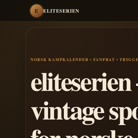
E
ELITESERIEN
NORSK KAMPKALENDER • FANPRAT • TRYGG
eliteserie
vintage sp
for norske