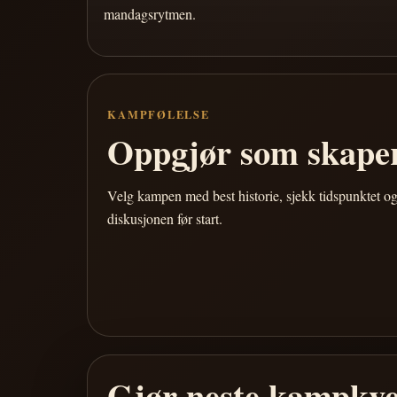
mandagsrytmen.
KAMPFØLELSE
Oppgjør som skaper
Velg kampen med best historie, sjekk tidspunktet og
diskusjonen før start.
Gjør neste kampkve