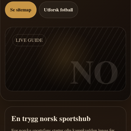
Se sitemap
Utforsk fotball
LIVE GUIDE
NO
En trygg norsk sportshub
For norske sportsfans starter ofte kampkvelden lenge før