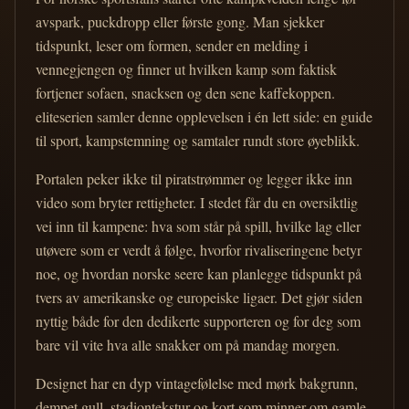
avspark, puckdropp eller første gong. Man sjekker
tidspunkt, leser om formen, sender en melding i
vennegjengen og finner ut hvilken kamp som faktisk
fortjener sofaen, snacksen og den sene kaffekoppen.
eliteserien samler denne opplevelsen i én lett side: en guide
til sport, kampstemning og samtaler rundt store øyeblikk.
Portalen peker ikke til piratstrømmer og legger ikke inn
video som bryter rettigheter. I stedet får du en oversiktlig
vei inn til kampene: hva som står på spill, hvilke lag eller
utøvere som er verdt å følge, hvorfor rivaliseringene betyr
noe, og hvordan norske seere kan planlegge tidspunkt på
tvers av amerikanske og europeiske ligaer. Det gjør siden
nyttig både for den dedikerte supporteren og for deg som
bare vil vite hva alle snakker om på mandag morgen.
Designet har en dyp vintagefølelse med mørk bakgrunn,
dempet gull, stadiontekstur og kort som minner om gamle