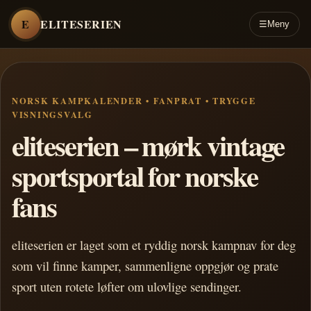
E
ELITESERIEN
☰
Meny
NORSK KAMPKALENDER • FANPRAT • TRYGGE
VISNINGSVALG
eliteserien – mørk vintage
sportsportal for norske
fans
eliteserien er laget som et ryddig norsk kampnav for deg
som vil finne kamper, sammenligne oppgjør og prate
sport uten rotete løfter om ulovlige sendinger.