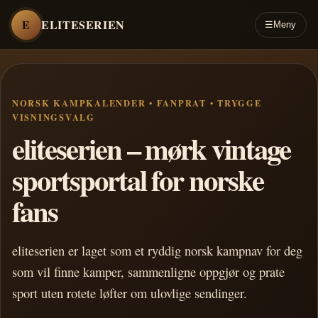
E
ELITESERIEN
☰
Meny
NORSK KAMPKALENDER • FANPRAT • TRYGGE
VISNINGSVALG
eliteserien – mørk vintage
sportsportal for norske
fans
eliteserien er laget som et ryddig norsk kampnav for deg
som vil finne kamper, sammenligne oppgjør og prate
sport uten rotete løfter om ulovlige sendinger.