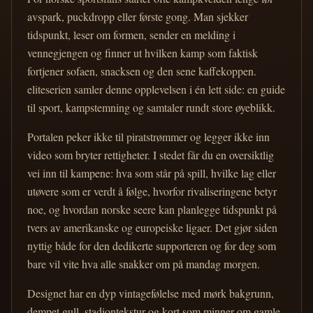
avspark, puckdropp eller første gong. Man sjekker
tidspunkt, leser om formen, sender en melding i
vennegjengen og finner ut hvilken kamp som faktisk
fortjener sofaen, snacksen og den sene kaffekoppen.
eliteserien samler denne opplevelsen i én lett side: en guide
til sport, kampstemning og samtaler rundt store øyeblikk.
Portalen peker ikke til piratstrømmer og legger ikke inn
video som bryter rettigheter. I stedet får du en oversiktlig
vei inn til kampene: hva som står på spill, hvilke lag eller
utøvere som er verdt å følge, hvorfor rivaliseringene betyr
noe, og hvordan norske seere kan planlegge tidspunkt på
tvers av amerikanske og europeiske ligaer. Det gjør siden
nyttig både for den dedikerte supporteren og for deg som
bare vil vite hva alle snakker om på mandag morgen.
Designet har en dyp vintagefølelse med mørk bakgrunn,
dempet gull, stadiontekstur og kort som minner om gamle