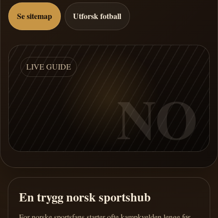
Se sitemap
Utforsk fotball
LIVE GUIDE
NO
En trygg norsk sportshub
For norske sportsfans starter ofte kampkvelden lenge før