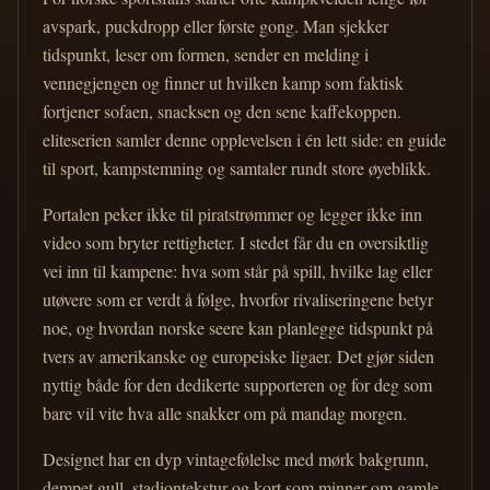
avspark, puckdropp eller første gong. Man sjekker
tidspunkt, leser om formen, sender en melding i
vennegjengen og finner ut hvilken kamp som faktisk
fortjener sofaen, snacksen og den sene kaffekoppen.
eliteserien samler denne opplevelsen i én lett side: en guide
til sport, kampstemning og samtaler rundt store øyeblikk.
Portalen peker ikke til piratstrømmer og legger ikke inn
video som bryter rettigheter. I stedet får du en oversiktlig
vei inn til kampene: hva som står på spill, hvilke lag eller
utøvere som er verdt å følge, hvorfor rivaliseringene betyr
noe, og hvordan norske seere kan planlegge tidspunkt på
tvers av amerikanske og europeiske ligaer. Det gjør siden
nyttig både for den dedikerte supporteren og for deg som
bare vil vite hva alle snakker om på mandag morgen.
Designet har en dyp vintagefølelse med mørk bakgrunn,
dempet gull, stadiontekstur og kort som minner om gamle