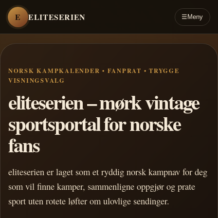
E
ELITESERIEN
☰
Meny
NORSK KAMPKALENDER • FANPRAT • TRYGGE
VISNINGSVALG
eliteserien – mørk vintage
sportsportal for norske
fans
eliteserien er laget som et ryddig norsk kampnav for deg
som vil finne kamper, sammenligne oppgjør og prate
sport uten rotete løfter om ulovlige sendinger.