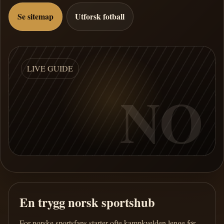
Se sitemap
Utforsk fotball
LIVE GUIDE
NO
En trygg norsk sportshub
For norske sportsfans starter ofte kampkvelden lenge før