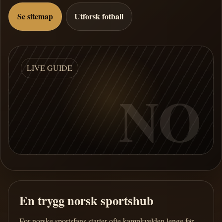
Se sitemap
Utforsk fotball
LIVE GUIDE
NO
En trygg norsk sportshub
For norske sportsfans starter ofte kampkvelden lenge før