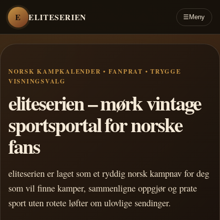
E
ELITESERIEN
☰
Meny
NORSK KAMPKALENDER • FANPRAT • TRYGGE
VISNINGSVALG
eliteserien – mørk vintage
sportsportal for norske
fans
eliteserien er laget som et ryddig norsk kampnav for deg
som vil finne kamper, sammenligne oppgjør og prate
sport uten rotete løfter om ulovlige sendinger.