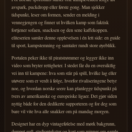
avspark, puckdropp eller første gong. Man sjekker
tidspunkt, leser om formen, sender en melding i
vennegjengen og finner ut hvilken kamp som faktisk
fortjener sofaen, snacksen og den sene kaffekoppen.
eliteserien samler denne opplevelsen i én lett side: en guide
til sport, kampstemning og samtaler rundt store øyeblikk.
Portalen peker ikke til piratstrømmer og legger ikke inn
video som bryter rettigheter. I stedet får du en oversiktlig
vei inn til kampene: hva som står på spill, hvilke lag eller
utøvere som er verdt å følge, hvorfor rivaliseringene betyr
noe, og hvordan norske seere kan planlegge tidspunkt på
tvers av amerikanske og europeiske ligaer. Det gjør siden
nyttig både for den dedikerte supporteren og for deg som
bare vil vite hva alle snakker om på mandag morgen.
Designet har en dyp vintagefølelse med mørk bakgrunn,
dempet gull, stadiontekstur og kort som minner om gamle