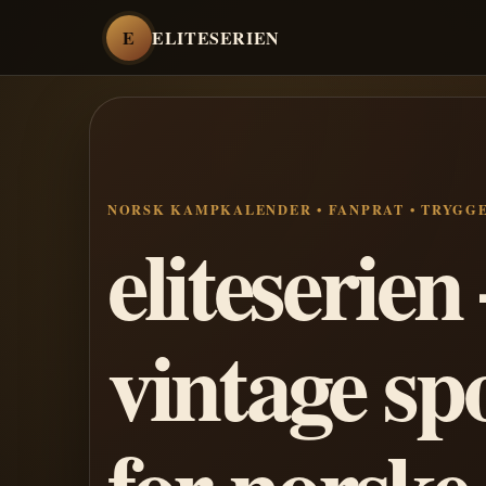
E
ELITESERIEN
NORSK KAMPKALENDER • FANPRAT • TRYGG
eliteserie
vintage sp
for norske