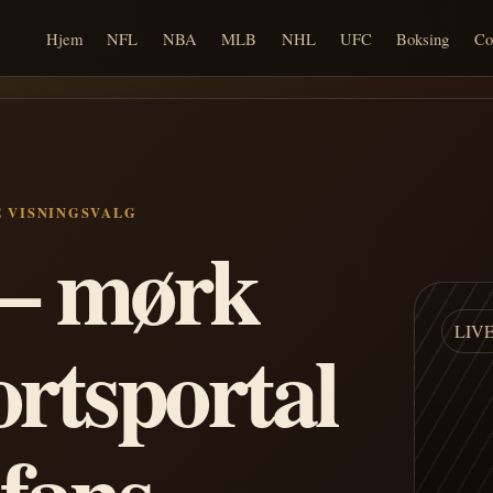
Hjem
NFL
NBA
MLB
NHL
UFC
Boksing
Co
E VISNINGSVALG
n – mørk
LIV
ortsportal
 fans