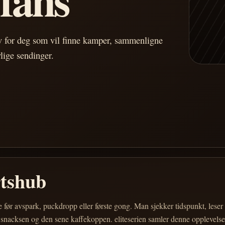
av for deg som vil finne kamper, sammenligne
vlige sendinger.
rtshub
e før avspark, puckdropp eller første gong. Man sjekker tidspunkt, les
 snacksen og den sene kaffekoppen. eliteserien samler denne opplevelsen