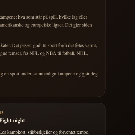
 kampene: hva som står på spill, hvilke lag eller
 amerikanske og europeiske ligaer. Det gjør siden
r. Det passer godt til sport fordi det føles varmt,
 egne temaer, fra NFL og NBA til fotball, NHL,
Velg en sport under, sammenlign kampene og gjør deg
03
Fight night
Les kampkort, stilforskjeller og forventet tempo.