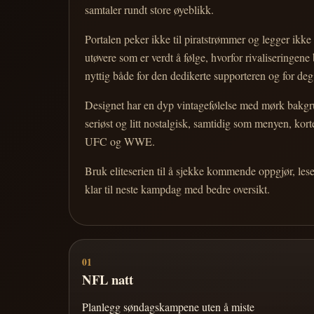
samtaler rundt store øyeblikk.
Portalen peker ikke til piratstrømmer og legger ikke i
utøvere som er verdt å følge, hvorfor rivaliseringen
nyttig både for den dedikerte supporteren og for d
Designet har en dyp vintagefølelse med mørk bakgrun
seriøst og litt nostalgisk, samtidig som menyen, k
UFC og WWE.
Bruk eliteserien til å sjekke kommende oppgjør, les
klar til neste kampdag med bedre oversikt.
01
NFL natt
Planlegg søndagskampene uten å miste