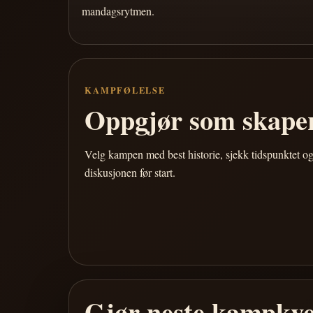
mandagsrytmen.
KAMPFØLELSE
Oppgjør som skaper
Velg kampen med best historie, sjekk tidspunktet og
diskusjonen før start.
Gjør neste kampkve