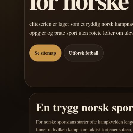
eliteserien er laget som et ryddig norsk kampn
oppgjør og prate sport uten rotete løfter om ulo
Se sitemap
Utforsk fotball
En trygg norsk spo
For norske sportsfans starter ofte kampkvelden leng
finner ut hvilken kamp som faktisk fortjener sofaen,