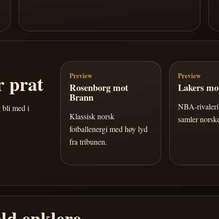
 prat
Preview
Preview
Rosenborg mot
Lakers mot
Brann
NBA-rivaleri 
 bli med i
Klassisk norsk
samler norske
fotballenergi med høy lyd
fra tribunen.
ld enklere