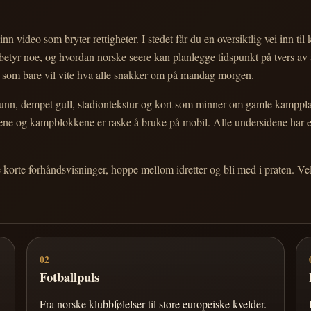
nn video som bryter rettigheter. I stedet får du en oversiktlig vei inn til
e betyr noe, og hvordan norske seere kan planlegge tidspunkt på tvers av
eg som bare vil vite hva alle snakker om på mandag morgen.
n, dempet gull, stadiontekstur og kort som minner om gamle kampplakate
ortene og kampblokkene er raske å bruke på mobil. Alle undersidene har
e korte forhåndsvisninger, hoppe mellom idretter og bli med i praten. 
02
Fotballpuls
Fra norske klubbfølelser til store europeiske kvelder.