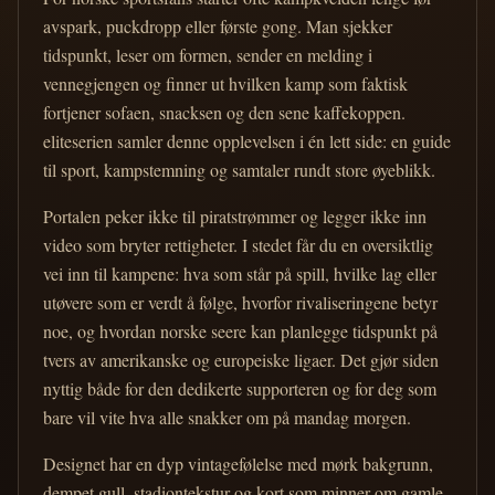
avspark, puckdropp eller første gong. Man sjekker
tidspunkt, leser om formen, sender en melding i
vennegjengen og finner ut hvilken kamp som faktisk
fortjener sofaen, snacksen og den sene kaffekoppen.
eliteserien samler denne opplevelsen i én lett side: en guide
til sport, kampstemning og samtaler rundt store øyeblikk.
Portalen peker ikke til piratstrømmer og legger ikke inn
video som bryter rettigheter. I stedet får du en oversiktlig
vei inn til kampene: hva som står på spill, hvilke lag eller
utøvere som er verdt å følge, hvorfor rivaliseringene betyr
noe, og hvordan norske seere kan planlegge tidspunkt på
tvers av amerikanske og europeiske ligaer. Det gjør siden
nyttig både for den dedikerte supporteren og for deg som
bare vil vite hva alle snakker om på mandag morgen.
Designet har en dyp vintagefølelse med mørk bakgrunn,
dempet gull, stadiontekstur og kort som minner om gamle