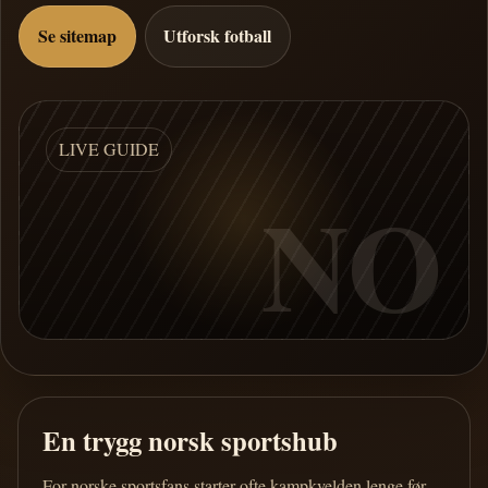
Se sitemap
Utforsk fotball
LIVE GUIDE
NO
En trygg norsk sportshub
For norske sportsfans starter ofte kampkvelden lenge før