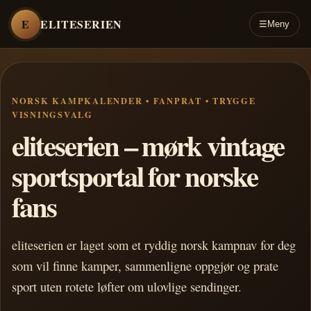
E
ELITESERIEN
☰
Meny
NORSK KAMPKALENDER • FANPRAT • TRYGGE
VISNINGSVALG
eliteserien – mørk vintage
sportsportal for norske
fans
eliteserien er laget som et ryddig norsk kampnav for deg
som vil finne kamper, sammenligne oppgjør og prate
sport uten rotete løfter om ulovlige sendinger.