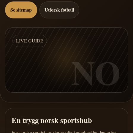
Se sitemap
Utforsk fotball
LIVE GUIDE
NO
En trygg norsk sportshub
For norske sportsfans starter ofte kampkvelden lenge før