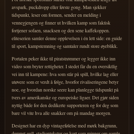
avspark, puckdropp eller første gong. Man sjekker
tidspunkt, leser om formen, sender en melding i
vennegjengen og finner ut hvilken kamp som faktisk
fortjener sofaen, snacksen og den sene kaffekoppen.
eliteserien samler denne opplevelsen i én lett side: en guide
til sport, kampstemning og samtaler rundt store øyeblikk.
Portalen peker ikke til piratstrømmer og legger ikke inn
video som bryter rettigheter. I stedet får du en oversiktlig
vei inn til kampene: hva som står på spill, hvilke lag eller
utøvere som er verdt å følge, hvorfor rivaliseringene betyr
noe, og hvordan norske seere kan planlegge tidspunkt på
tvers av amerikanske og europeiske ligaer. Det gjør siden
nyttig både for den dedikerte supporteren og for deg som
bare vil vite hva alle snakker om på mandag morgen.
Designet har en dyp vintagefølelse med mørk bakgrunn,
dempet gull, stadiontekstur og kort som minner om gamle