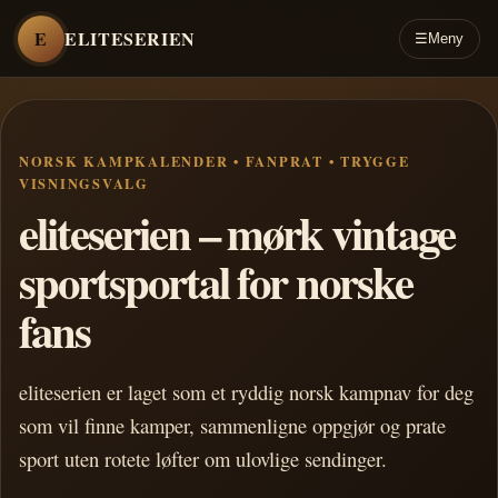
E
ELITESERIEN
☰
Meny
NORSK KAMPKALENDER • FANPRAT • TRYGGE
VISNINGSVALG
eliteserien – mørk vintage
sportsportal for norske
fans
eliteserien er laget som et ryddig norsk kampnav for deg
som vil finne kamper, sammenligne oppgjør og prate
sport uten rotete løfter om ulovlige sendinger.