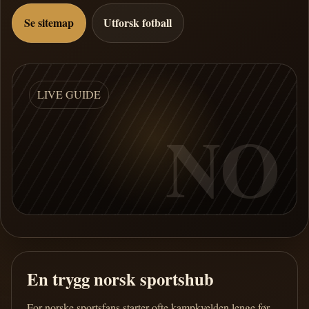
Se sitemap
Utforsk fotball
LIVE GUIDE
NO
En trygg norsk sportshub
For norske sportsfans starter ofte kampkvelden lenge før