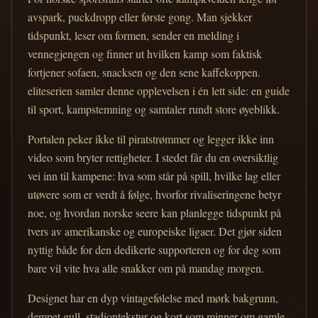
avspark, puckdropp eller første gong. Man sjekker
tidspunkt, leser om formen, sender en melding i
vennegjengen og finner ut hvilken kamp som faktisk
fortjener sofaen, snacksen og den sene kaffekoppen.
eliteserien samler denne opplevelsen i én lett side: en guide
til sport, kampstemning og samtaler rundt store øyeblikk.
Portalen peker ikke til piratstrømmer og legger ikke inn
video som bryter rettigheter. I stedet får du en oversiktlig
vei inn til kampene: hva som står på spill, hvilke lag eller
utøvere som er verdt å følge, hvorfor rivaliseringene betyr
noe, og hvordan norske seere kan planlegge tidspunkt på
tvers av amerikanske og europeiske ligaer. Det gjør siden
nyttig både for den dedikerte supporteren og for deg som
bare vil vite hva alle snakker om på mandag morgen.
Designet har en dyp vintagefølelse med mørk bakgrunn,
dempet gull, stadiontekstur og kort som minner om gamle