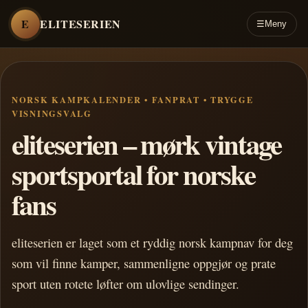
E
ELITESERIEN
☰
Meny
NORSK KAMPKALENDER • FANPRAT • TRYGGE
VISNINGSVALG
eliteserien – mørk vintage
sportsportal for norske
fans
eliteserien er laget som et ryddig norsk kampnav for deg
som vil finne kamper, sammenligne oppgjør og prate
sport uten rotete løfter om ulovlige sendinger.