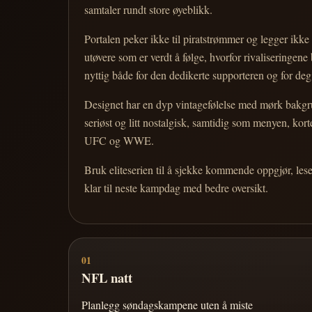
samtaler rundt store øyeblikk.
Portalen peker ikke til piratstrømmer og legger ikke i
utøvere som er verdt å følge, hvorfor rivaliseringen
nyttig både for den dedikerte supporteren og for d
Designet har en dyp vintagefølelse med mørk bakgrun
seriøst og litt nostalgisk, samtidig som menyen, k
UFC og WWE.
Bruk eliteserien til å sjekke kommende oppgjør, les
klar til neste kampdag med bedre oversikt.
01
NFL natt
Planlegg søndagskampene uten å miste