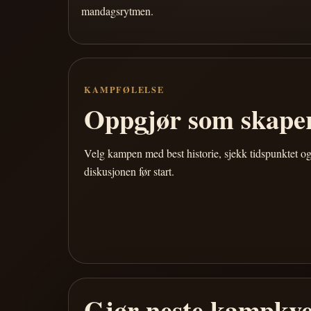
mandagsrytmen.
KAMPFØLELSE
Oppgjør som skaper
Velg kampen med best historie, sjekk tidspunktet og
diskusjonen før start.
Gjør neste kampkve