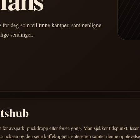
av for deg som vil finne kamper, sammenligne
vlige sendinger.
rtshub
e før avspark, puckdropp eller første gong. Man sjekker tidspunkt, les
 snacksen og den sene kaffekoppen. eliteserien samler denne opplevelsen