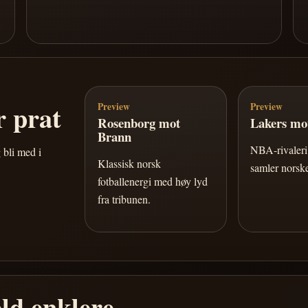
 prat
Preview
Preview
Rosenborg mot
Lakers mot
Brann
NBA-rivaleri 
 bli med i
Klassisk norsk
samler norske
fotballenergi med høy lyd
fra tribunen.
ld enklere