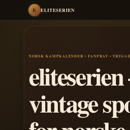
E
ELITESERIEN
NORSK KAMPKALENDER • FANPRAT • TRYGG
eliteserie
vintage sp
for norske