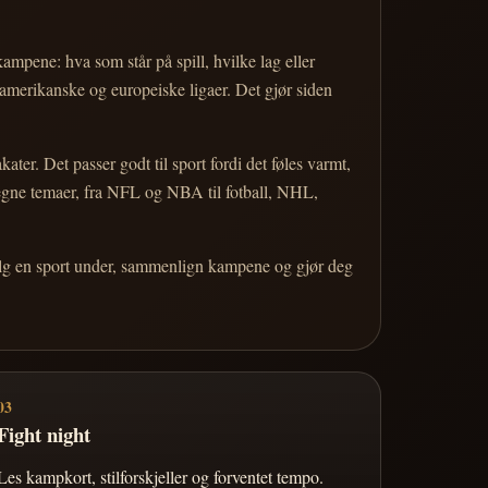
 kampene: hva som står på spill, hvilke lag eller
 amerikanske og europeiske ligaer. Det gjør siden
r. Det passer godt til sport fordi det føles varmt,
 egne temaer, fra NFL og NBA til fotball, NHL,
Velg en sport under, sammenlign kampene og gjør deg
03
Fight night
Les kampkort, stilforskjeller og forventet tempo.