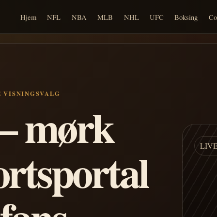
Hjem
NFL
NBA
MLB
NHL
UFC
Boksing
Co
E VISNINGSVALG
n – mørk
LIV
ortsportal
 fans