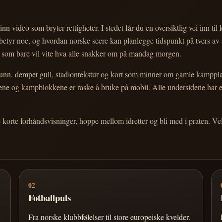
nn video som bryter rettigheter. I stedet får du en oversiktlig vei inn til
e betyr noe, og hvordan norske seere kan planlegge tidspunkt på tvers av
eg som bare vil vite hva alle snakker om på mandag morgen.
n, dempet gull, stadiontekstur og kort som minner om gamle kampplakate
ortene og kampblokkene er raske å bruke på mobil. Alle undersidene har
e korte forhåndsvisninger, hoppe mellom idretter og bli med i praten. 
02
Fotballpuls
Fra norske klubbfølelser til store europeiske kvelder.