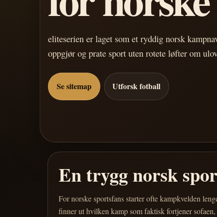
eliteserien er laget som et ryddig norsk kampn
oppgjør og prate sport uten rotete løfter om ulo
Se sitemap
Utforsk fotball
En trygg norsk spo
For norske sportsfans starter ofte kampkvelden leng
finner ut hvilken kamp som faktisk fortjener sofaen,