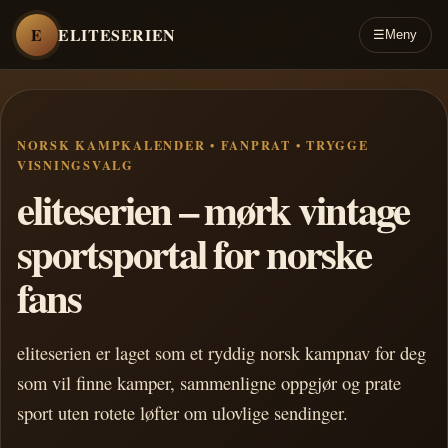
E
ELITESERIEN
☰
Meny
NORSK KAMPKALENDER • FANPRAT • TRYGGE
VISNINGSVALG
eliteserien – mørk vintage
sportsportal for norske
fans
eliteserien er laget som et ryddig norsk kampnav for deg
som vil finne kamper, sammenligne oppgjør og prate
sport uten rotete løfter om ulovlige sendinger.