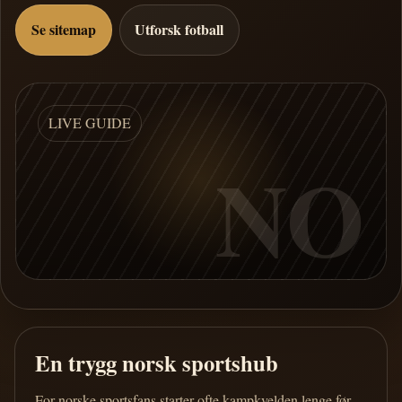
Se sitemap
Utforsk fotball
LIVE GUIDE
NO
En trygg norsk sportshub
For norske sportsfans starter ofte kampkvelden lenge før