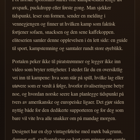
avspark, puckdropp eller første gong. Man sjekker
tidspunkt, leser om formen, sender en melding i
vennegjengen og finner ut hvilken kamp som faktisk
fortjener sofaen, snacksen og den sene kaffekoppen.
eliteserien samler denne opplevelsen i én lett side: en guide
til sport, kampstemning og samtaler rundt store øyeblikk.
Portalen peker ikke til piratstrømmer og legger ikke inn
video som bryter rettigheter. I stedet får du en oversiktlig
vei inn til kampene: hva som står på spill, hvilke lag eller
utøvere som er verdt å følge, hvorfor rivaliseringene betyr
noe, og hvordan norske seere kan planlegge tidspunkt på
tvers av amerikanske og europeiske ligaer. Det gjør siden
nyttig både for den dedikerte supporteren og for deg som
bare vil vite hva alle snakker om på mandag morgen.
Designet har en dyp vintagefølelse med mørk bakgrunn,
dempet gull, stadiontekstur og kort som minner om gamle