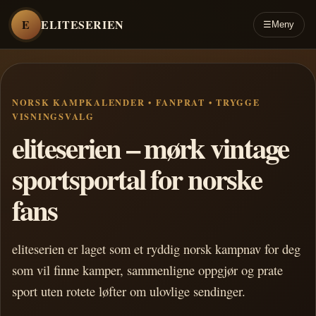
E
ELITESERIEN
☰
Meny
NORSK KAMPKALENDER • FANPRAT • TRYGGE
VISNINGSVALG
eliteserien – mørk vintage
sportsportal for norske
fans
eliteserien er laget som et ryddig norsk kampnav for deg
som vil finne kamper, sammenligne oppgjør og prate
sport uten rotete løfter om ulovlige sendinger.