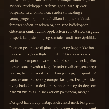
avspark, puckdropp eller første gong. Man sjekker
tidspunkt, leser om formen, sender en melding i
vennegjengen og finner ut hvilken kamp som faktisk
fortjener sofaen, snacksen og den sene kaffekoppen.
eliteserien samler denne opplevelsen i én lett side: en guide
til sport, kampstemning og samtaler rundt store øyeblikk.
Portalen peker ikke til piratstrømmer og legger ikke inn
video som bryter rettigheter. I stedet får du en oversiktlig
vei inn til kampene: hva som står på spill, hvilke lag eller
utøvere som er verdt å følge, hvorfor rivaliseringene betyr
noe, og hvordan norske seere kan planlegge tidspunkt på
tvers av amerikanske og europeiske ligaer. Det gjør siden
nyttig både for den dedikerte supporteren og for deg som
bare vil vite hva alle snakker om på mandag morgen.
Designet har en dyp vintagefølelse med mørk bakgrunn,
dempet gull, stadiontekstur og kort som minner om gamle