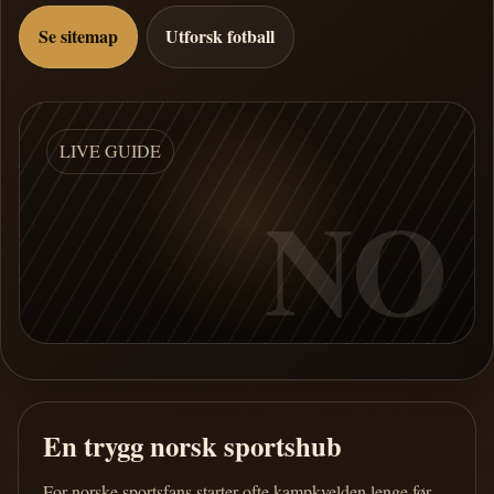
Se sitemap
Utforsk fotball
LIVE GUIDE
NO
En trygg norsk sportshub
For norske sportsfans starter ofte kampkvelden lenge før