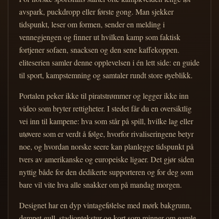
avspark, puckdropp eller første gong. Man sjekker
tidspunkt, leser om formen, sender en melding i
vennegjengen og finner ut hvilken kamp som faktisk
fortjener sofaen, snacksen og den sene kaffekoppen.
eliteserien samler denne opplevelsen i én lett side: en guide
til sport, kampstemning og samtaler rundt store øyeblikk.
Portalen peker ikke til piratstrømmer og legger ikke inn
video som bryter rettigheter. I stedet får du en oversiktlig
vei inn til kampene: hva som står på spill, hvilke lag eller
utøvere som er verdt å følge, hvorfor rivaliseringene betyr
noe, og hvordan norske seere kan planlegge tidspunkt på
tvers av amerikanske og europeiske ligaer. Det gjør siden
nyttig både for den dedikerte supporteren og for deg som
bare vil vite hva alle snakker om på mandag morgen.
Designet har en dyp vintagefølelse med mørk bakgrunn,
dempet gull, stadiontekstur og kort som minner om gamle