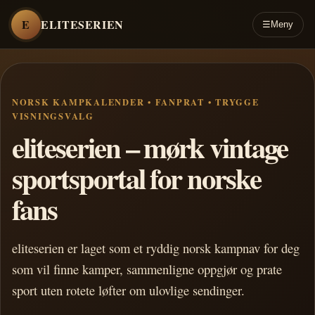
E
ELITESERIEN
☰
Meny
NORSK KAMPKALENDER • FANPRAT • TRYGGE
VISNINGSVALG
eliteserien – mørk vintage
sportsportal for norske
fans
eliteserien er laget som et ryddig norsk kampnav for deg
som vil finne kamper, sammenligne oppgjør og prate
sport uten rotete løfter om ulovlige sendinger.