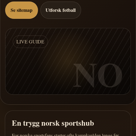
Se sitemap
Utforsk fotball
LIVE GUIDE
NO
En trygg norsk sportshub
For norske sportsfans starter ofte kampkvelden lenge før