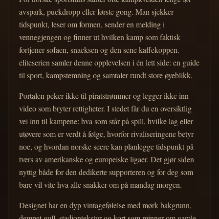
avspark, puckdropp eller første gong. Man sjekker
tidspunkt, leser om formen, sender en melding i
vennegjengen og finner ut hvilken kamp som faktisk
fortjener sofaen, snacksen og den sene kaffekoppen.
eliteserien samler denne opplevelsen i én lett side: en guide
til sport, kampstemning og samtaler rundt store øyeblikk.
Portalen peker ikke til piratstrømmer og legger ikke inn
video som bryter rettigheter. I stedet får du en oversiktlig
vei inn til kampene: hva som står på spill, hvilke lag eller
utøvere som er verdt å følge, hvorfor rivaliseringene betyr
noe, og hvordan norske seere kan planlegge tidspunkt på
tvers av amerikanske og europeiske ligaer. Det gjør siden
nyttig både for den dedikerte supporteren og for deg som
bare vil vite hva alle snakker om på mandag morgen.
Designet har en dyp vintagefølelse med mørk bakgrunn,
dempet gull, stadiontekstur og kort som minner om gamle