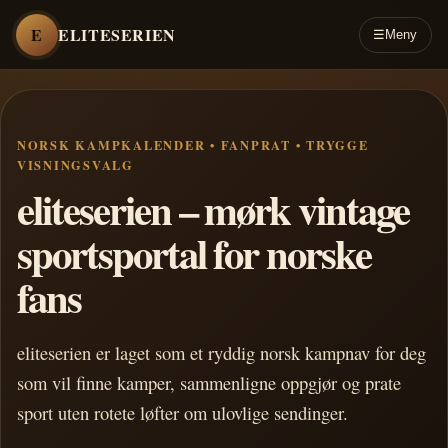
E
ELITESERIEN
☰
Meny
NORSK KAMPKALENDER • FANPRAT • TRYGGE
VISNINGSVALG
eliteserien – mørk vintage
sportsportal for norske
fans
eliteserien er laget som et ryddig norsk kampnav for deg
som vil finne kamper, sammenligne oppgjør og prate
sport uten rotete løfter om ulovlige sendinger.