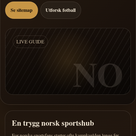
Se sitemap
Utforsk fotball
LIVE GUIDE
NO
En trygg norsk sportshub
For norske sportsfans starter ofte kampkvelden lenge før