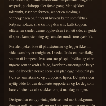
avspark, puckdropp eller første gong. Man sjekker
tidspunkt, leser om formen, sender en melding i
vennegjengen og finner ut hvilken kamp som faktisk
fortjener sofaen, snacksen og den sene kaffekoppen.
eliteserien samler denne opplevelsen i én lett side: en guide
til sport, kampstemning og samtaler rundt store øyeblikk.
Portalen peker ikke til piratstrømmer og legger ikke inn
video som bryter rettigheter. I stedet får du en oversiktlig
vei inn til kampene: hva som står på spill, hvilke lag eller
utøvere som er verdt å følge, hvorfor rivaliseringene betyr
noe, og hvordan norske seere kan planlegge tidspunkt på
tvers av amerikanske og europeiske ligaer. Det gjør siden
nyttig både for den dedikerte supporteren og for deg som
bare vil vite hva alle snakker om på mandag morgen.
Designet har en dyp vintagefølelse med mørk bakgrunn,
dempet gull, stadiontekstur og kort som minner om gamle