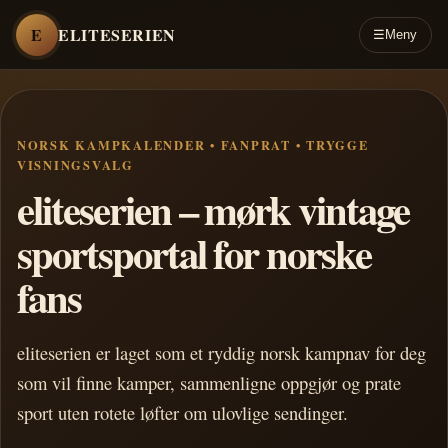
E
ELITESERIEN
☰
Meny
NORSK KAMPKALENDER • FANPRAT • TRYGGE
VISNINGSVALG
eliteserien – mørk vintage
sportsportal for norske
fans
eliteserien er laget som et ryddig norsk kampnav for deg
som vil finne kamper, sammenligne oppgjør og prate
sport uten rotete løfter om ulovlige sendinger.