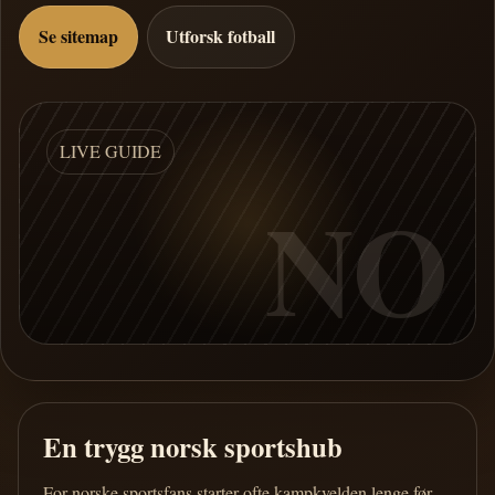
Se sitemap
Utforsk fotball
LIVE GUIDE
NO
En trygg norsk sportshub
For norske sportsfans starter ofte kampkvelden lenge før