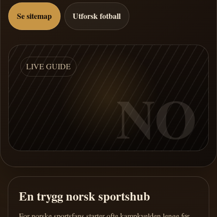
Se sitemap
Utforsk fotball
LIVE GUIDE
NO
En trygg norsk sportshub
For norske sportsfans starter ofte kampkvelden lenge før