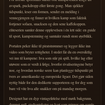
avspark, puckdropp eller første gong. Man sjekker
tidspunkt, leser om formen, sender en melding i
vennegjengen og finner ut hvilken kamp som faktisk
fortjener sofaen, snacksen og den sene kaffekoppen.
eliteserien samler denne opplevelsen i én lett side: en guide
til sport, kampstemning og samtaler rundt store øyeblikk.
Portalen peker ikke til piratstrømmer og legger ikke inn
video som bryter rettigheter. I stedet får du en oversiktlig
vei inn til kampene: hva som står på spill, hvilke lag eller
utøvere som er verdt å følge, hvorfor rivaliseringene betyr
noe, og hvordan norske seere kan planlegge tidspunkt på
tvers av amerikanske og europeiske ligaer. Det gjør siden
nyttig både for den dedikerte supporteren og for deg som
bare vil vite hva alle snakker om på mandag morgen.
Designet har en dyp vintagefølelse med mørk bakgrunn,
dempet gull, stadiontekstur og kort som minner om gamle