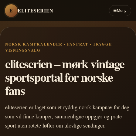
E
ELITESERIEN
☰
Meny
NORSK KAMPKALENDER • FANPRAT • TRYGGE
VISNINGSVALG
eliteserien – mørk vintage
sportsportal for norske
fans
eliteserien er laget som et ryddig norsk kampnav for deg
som vil finne kamper, sammenligne oppgjør og prate
sport uten rotete løfter om ulovlige sendinger.