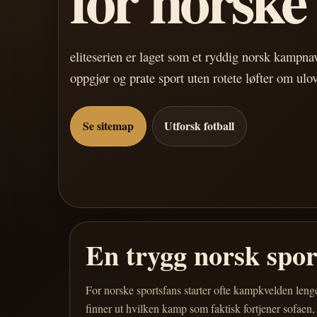
eliteserien er laget som et ryddig norsk kampn
oppgjør og prate sport uten rotete løfter om ulo
Se sitemap
Utforsk fotball
En trygg norsk spo
For norske sportsfans starter ofte kampkvelden leng
finner ut hvilken kamp som faktisk fortjener sofaen,