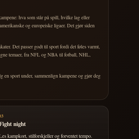
 kampene: hva som står på spill, hvilke lag eller
 amerikanske og europeiske ligaer. Det gjør siden
r. Det passer godt til sport fordi det føles varmt,
 egne temaer, fra NFL og NBA til fotball, NHL,
Velg en sport under, sammenlign kampene og gjør deg
03
Fight night
Les kampkort, stilforskjeller og forventet tempo.