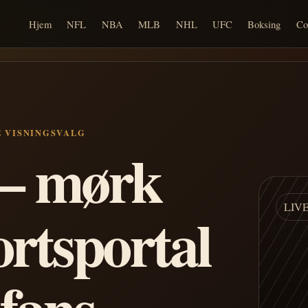
Hjem
NFL
NBA
MLB
NHL
UFC
Boksing
Co
E VISNINGSVALG
n – mørk
LIV
ortsportal
 fans