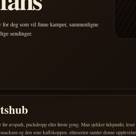
av for deg som vil finne kamper, sammenligne
vlige sendinger.
rtshub
e før avspark, puckdropp eller første gong. Man sjekker tidspunkt, les
 snacksen og den sene kaffekoppen. eliteserien samler denne opplevelsen