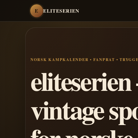
E
ELITESERIEN
NORSK KAMPKALENDER • FANPRAT • TRYGG
eliteserie
vintage sp
for norske