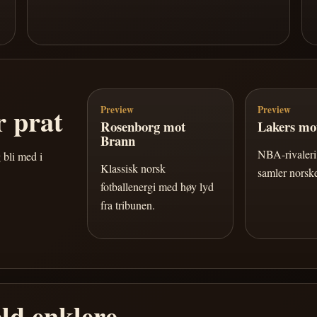
 prat
Preview
Preview
Rosenborg mot
Lakers mot
Brann
NBA-rivaleri 
 bli med i
Klassisk norsk
samler norske
fotballenergi med høy lyd
fra tribunen.
ld enklere