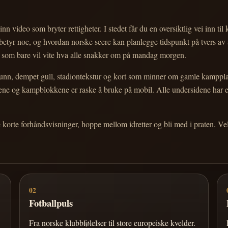
nn video som bryter rettigheter. I stedet får du en oversiktlig vei inn til
e betyr noe, og hvordan norske seere kan planlegge tidspunkt på tvers av
eg som bare vil vite hva alle snakker om på mandag morgen.
n, dempet gull, stadiontekstur og kort som minner om gamle kampplakate
ortene og kampblokkene er raske å bruke på mobil. Alle undersidene har
e korte forhåndsvisninger, hoppe mellom idretter og bli med i praten. 
02
Fotballpuls
Fra norske klubbfølelser til store europeiske kvelder.