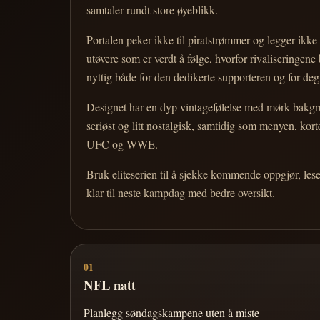
samtaler rundt store øyeblikk.
Portalen peker ikke til piratstrømmer og legger ikke i
utøvere som er verdt å følge, hvorfor rivaliseringen
nyttig både for den dedikerte supporteren og for d
Designet har en dyp vintagefølelse med mørk bakgrun
seriøst og litt nostalgisk, samtidig som menyen, k
UFC og WWE.
Bruk eliteserien til å sjekke kommende oppgjør, les
klar til neste kampdag med bedre oversikt.
01
NFL natt
Planlegg søndagskampene uten å miste