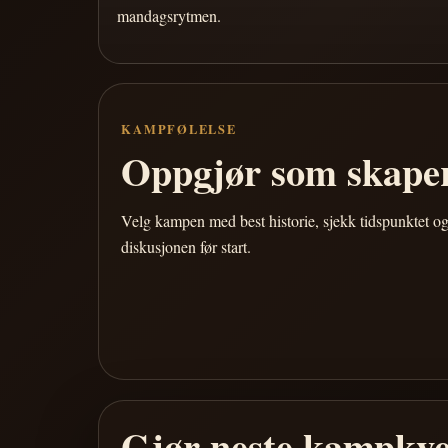
mandagsrytmen.
KAMPFØLELSE
Oppgjør som skaper
Velg kampen med best historie, sjekk tidspunktet og
diskusjonen før start.
Gjør neste kampkve