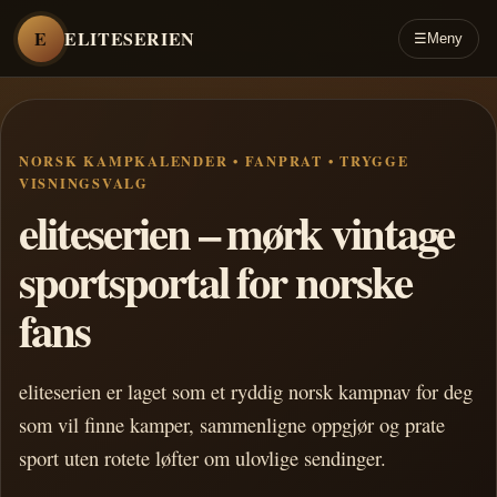
E
ELITESERIEN
☰
Meny
NORSK KAMPKALENDER • FANPRAT • TRYGGE
VISNINGSVALG
eliteserien – mørk vintage
sportsportal for norske
fans
eliteserien er laget som et ryddig norsk kampnav for deg
som vil finne kamper, sammenligne oppgjør og prate
sport uten rotete løfter om ulovlige sendinger.