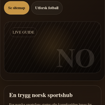
Se sitemap
Utforsk fotball
LIVE GUIDE
NO
En trygg norsk sportshub
For norske sportsfans starter ofte kampkvelden lenge før