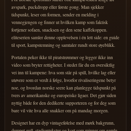
avspark, puckdropp eller første gong. Man sjekker
tidspunkt, leser om formen, sender en melding i
vennegjengen og finner ut hvilken kamp som faktisk
fortjener sofaen, snacksen og den sene kaffekoppen.
eliteserien samler denne opplevelsen i én lett side: en guide
til sport, kampstemning og samtaler rundt store øyeblikk.
Portalen peker ikke til piratstrømmer og legger ikke inn
video som bryter rettigheter. I stedet får du en oversiktlig
vei inn til kampene: hva som står på spill, hvilke lag eller
utøvere som er verdt å følge, hvorfor rivaliseringene betyr
noe, og hvordan norske seere kan planlegge tidspunkt på
tvers av amerikanske og europeiske ligaer. Det gjør siden
nyttig både for den dedikerte supporteren og for deg som
bare vil vite hva alle snakker om på mandag morgen.
Designet har en dyp vintagefølelse med mørk bakgrunn,
dempet gull, stadiontekstur og kort som minner om gamle