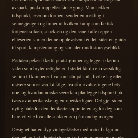
avspark, puckdropp eller første gong. Man sjekker
tidspunkt, leser om formen, sender en melding i
vennegjengen og finner ut hvilken kamp som faktisk
fortjener sofaen, snacksen og den sene kaffekoppen.
eliteserien samler denne opplevelsen i én lett side: en guide
til sport, kampstemning og samtaler rundt store øyeblikk.
Portalen peker ikke til piratstrømmer og legger ikke inn
video som bryter rettigheter. I stedet får du en oversiktlig
vei inn til kampene: hva som står på spill, hvilke lag eller
utøvere som er verdt å følge, hvorfor rivaliseringene betyr
noe, og hvordan norske seere kan planlegge tidspunkt på
tvers av amerikanske og europeiske ligaer. Det gjør siden
nyttig både for den dedikerte supporteren og for deg som
bare vil vite hva alle snakker om på mandag morgen.
Designet har en dyp vintagefølelse med mørk bakgrunn,
dempet gull, stadiontekstur og kort som minner om gamle