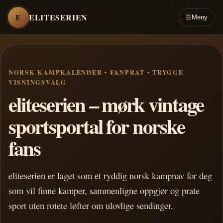
E
ELITESERIEN
☰
Meny
NORSK KAMPKALENDER • FANPRAT • TRYGGE
VISNINGSVALG
eliteserien – mørk vintage
sportsportal for norske
fans
eliteserien er laget som et ryddig norsk kampnav for deg
som vil finne kamper, sammenligne oppgjør og prate
sport uten rotete løfter om ulovlige sendinger.