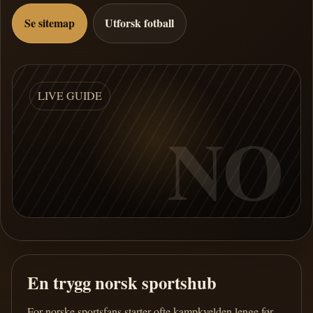
Se sitemap
Utforsk fotball
LIVE GUIDE
NO
En trygg norsk sportshub
For norske sportsfans starter ofte kampkvelden lenge før