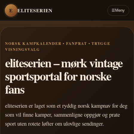
E
ELITESERIEN
☰
Meny
NORSK KAMPKALENDER • FANPRAT • TRYGGE
VISNINGSVALG
eliteserien – mørk vintage
sportsportal for norske
fans
eliteserien er laget som et ryddig norsk kampnav for deg
som vil finne kamper, sammenligne oppgjør og prate
sport uten rotete løfter om ulovlige sendinger.