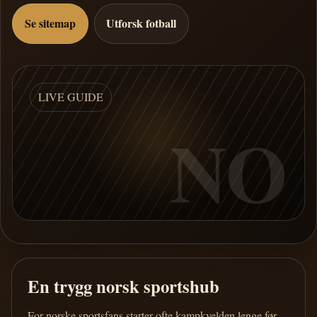
Se sitemap
Utforsk fotball
LIVE GUIDE
NO
En trygg norsk sportshub
For norske sportsfans starter ofte kampkvelden lenge før