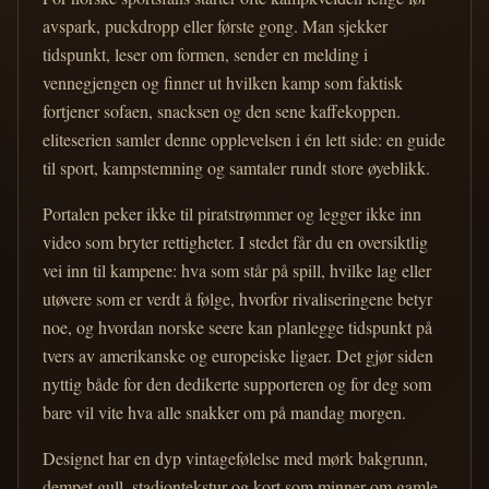
avspark, puckdropp eller første gong. Man sjekker
tidspunkt, leser om formen, sender en melding i
vennegjengen og finner ut hvilken kamp som faktisk
fortjener sofaen, snacksen og den sene kaffekoppen.
eliteserien samler denne opplevelsen i én lett side: en guide
til sport, kampstemning og samtaler rundt store øyeblikk.
Portalen peker ikke til piratstrømmer og legger ikke inn
video som bryter rettigheter. I stedet får du en oversiktlig
vei inn til kampene: hva som står på spill, hvilke lag eller
utøvere som er verdt å følge, hvorfor rivaliseringene betyr
noe, og hvordan norske seere kan planlegge tidspunkt på
tvers av amerikanske og europeiske ligaer. Det gjør siden
nyttig både for den dedikerte supporteren og for deg som
bare vil vite hva alle snakker om på mandag morgen.
Designet har en dyp vintagefølelse med mørk bakgrunn,
dempet gull, stadiontekstur og kort som minner om gamle