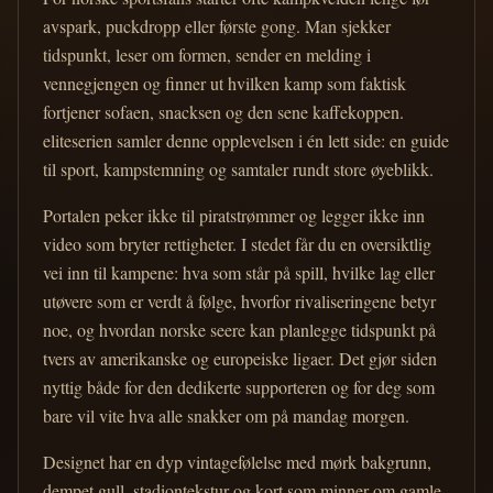
avspark, puckdropp eller første gong. Man sjekker
tidspunkt, leser om formen, sender en melding i
vennegjengen og finner ut hvilken kamp som faktisk
fortjener sofaen, snacksen og den sene kaffekoppen.
eliteserien samler denne opplevelsen i én lett side: en guide
til sport, kampstemning og samtaler rundt store øyeblikk.
Portalen peker ikke til piratstrømmer og legger ikke inn
video som bryter rettigheter. I stedet får du en oversiktlig
vei inn til kampene: hva som står på spill, hvilke lag eller
utøvere som er verdt å følge, hvorfor rivaliseringene betyr
noe, og hvordan norske seere kan planlegge tidspunkt på
tvers av amerikanske og europeiske ligaer. Det gjør siden
nyttig både for den dedikerte supporteren og for deg som
bare vil vite hva alle snakker om på mandag morgen.
Designet har en dyp vintagefølelse med mørk bakgrunn,
dempet gull, stadiontekstur og kort som minner om gamle