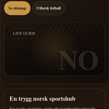
Se sitemap
Utforsk fotball
LIVE GUIDE
NO
En trygg norsk sportshub
For norske sportsfans starter ofte kampkvelden lenge før