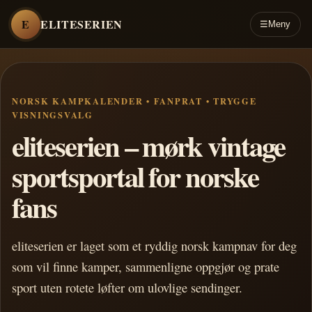
E
ELITESERIEN
☰
Meny
NORSK KAMPKALENDER • FANPRAT • TRYGGE
VISNINGSVALG
eliteserien – mørk vintage
sportsportal for norske
fans
eliteserien er laget som et ryddig norsk kampnav for deg
som vil finne kamper, sammenligne oppgjør og prate
sport uten rotete løfter om ulovlige sendinger.