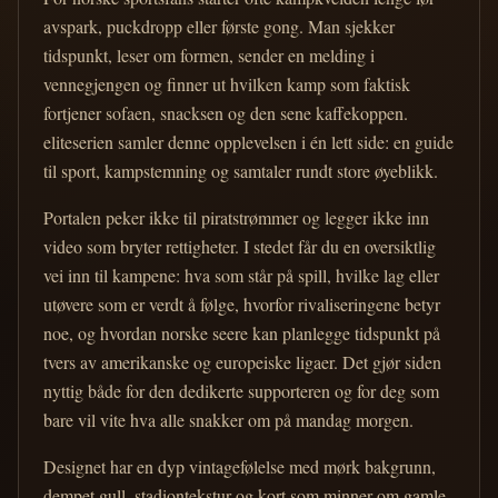
avspark, puckdropp eller første gong. Man sjekker
tidspunkt, leser om formen, sender en melding i
vennegjengen og finner ut hvilken kamp som faktisk
fortjener sofaen, snacksen og den sene kaffekoppen.
eliteserien samler denne opplevelsen i én lett side: en guide
til sport, kampstemning og samtaler rundt store øyeblikk.
Portalen peker ikke til piratstrømmer og legger ikke inn
video som bryter rettigheter. I stedet får du en oversiktlig
vei inn til kampene: hva som står på spill, hvilke lag eller
utøvere som er verdt å følge, hvorfor rivaliseringene betyr
noe, og hvordan norske seere kan planlegge tidspunkt på
tvers av amerikanske og europeiske ligaer. Det gjør siden
nyttig både for den dedikerte supporteren og for deg som
bare vil vite hva alle snakker om på mandag morgen.
Designet har en dyp vintagefølelse med mørk bakgrunn,
dempet gull, stadiontekstur og kort som minner om gamle