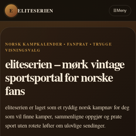
E
ELITESERIEN
☰
Meny
NORSK KAMPKALENDER • FANPRAT • TRYGGE
VISNINGSVALG
eliteserien – mørk vintage
sportsportal for norske
fans
eliteserien er laget som et ryddig norsk kampnav for deg
som vil finne kamper, sammenligne oppgjør og prate
sport uten rotete løfter om ulovlige sendinger.