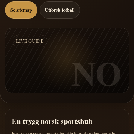
Se sitemap
Utforsk fotball
LIVE GUIDE
NO
En trygg norsk sportshub
For norske sportsfans starter ofte kampkvelden lenge før