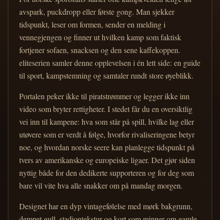
avspark, puckdropp eller første gong. Man sjekker
tidspunkt, leser om formen, sender en melding i
vennegjengen og finner ut hvilken kamp som faktisk
fortjener sofaen, snacksen og den sene kaffekoppen.
eliteserien samler denne opplevelsen i én lett side: en guide
til sport, kampstemning og samtaler rundt store øyeblikk.
Portalen peker ikke til piratstrømmer og legger ikke inn
video som bryter rettigheter. I stedet får du en oversiktlig
vei inn til kampene: hva som står på spill, hvilke lag eller
utøvere som er verdt å følge, hvorfor rivaliseringene betyr
noe, og hvordan norske seere kan planlegge tidspunkt på
tvers av amerikanske og europeiske ligaer. Det gjør siden
nyttig både for den dedikerte supporteren og for deg som
bare vil vite hva alle snakker om på mandag morgen.
Designet har en dyp vintagefølelse med mørk bakgrunn,
dempet gull, stadiontekstur og kort som minner om gamle