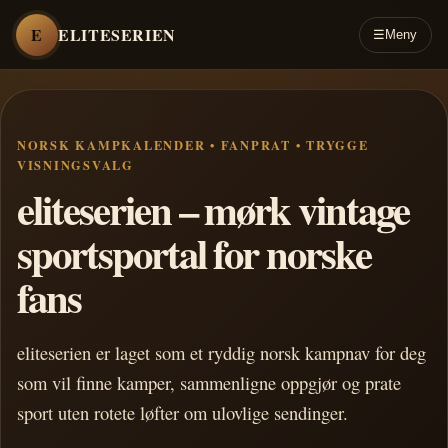
E
ELITESERIEN
☰
Meny
NORSK KAMPKALENDER • FANPRAT • TRYGGE
VISNINGSVALG
eliteserien – mørk vintage
sportsportal for norske
fans
eliteserien er laget som et ryddig norsk kampnav for deg
som vil finne kamper, sammenligne oppgjør og prate
sport uten rotete løfter om ulovlige sendinger.