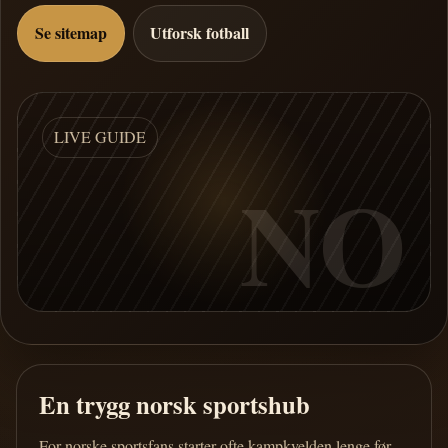
Se sitemap
Utforsk fotball
LIVE GUIDE
NO
En trygg norsk sportshub
For norske sportsfans starter ofte kampkvelden lenge før