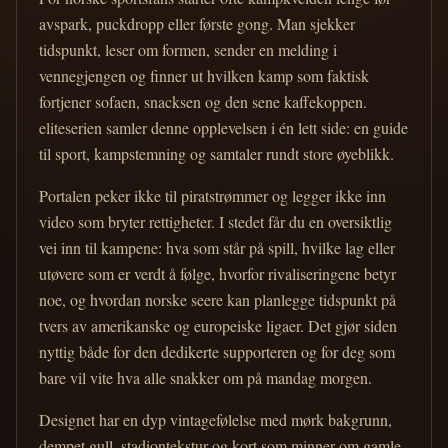
avspark, puckdropp eller første gong. Man sjekker
tidspunkt, leser om formen, sender en melding i
vennegjengen og finner ut hvilken kamp som faktisk
fortjener sofaen, snacksen og den sene kaffekoppen.
eliteserien samler denne opplevelsen i én lett side: en guide
til sport, kampstemning og samtaler rundt store øyeblikk.
Portalen peker ikke til piratstrømmer og legger ikke inn
video som bryter rettigheter. I stedet får du en oversiktlig
vei inn til kampene: hva som står på spill, hvilke lag eller
utøvere som er verdt å følge, hvorfor rivaliseringene betyr
noe, og hvordan norske seere kan planlegge tidspunkt på
tvers av amerikanske og europeiske ligaer. Det gjør siden
nyttig både for den dedikerte supporteren og for deg som
bare vil vite hva alle snakker om på mandag morgen.
Designet har en dyp vintagefølelse med mørk bakgrunn,
dempet gull, stadiontekstur og kort som minner om gamle