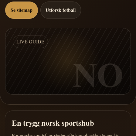
Se sitemap
Utforsk fotball
LIVE GUIDE
NO
En trygg norsk sportshub
For norske sportsfans starter ofte kampkvelden lenge før