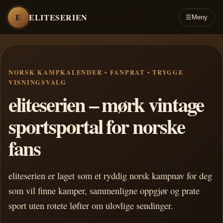
E
ELITESERIEN
☰
Meny
NORSK KAMPKALENDER • FANPRAT • TRYGGE
VISNINGSVALG
eliteserien – mørk vintage
sportsportal for norske
fans
eliteserien er laget som et ryddig norsk kampnav for deg
som vil finne kamper, sammenligne oppgjør og prate
sport uten rotete løfter om ulovlige sendinger.