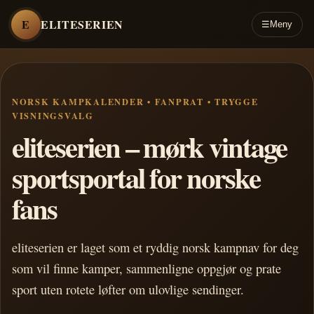
E
ELITESERIEN
☰
Meny
NORSK KAMPKALENDER • FANPRAT • TRYGGE
VISNINGSVALG
eliteserien – mørk vintage
sportsportal for norske
fans
eliteserien er laget som et ryddig norsk kampnav for deg
som vil finne kamper, sammenligne oppgjør og prate
sport uten rotete løfter om ulovlige sendinger.