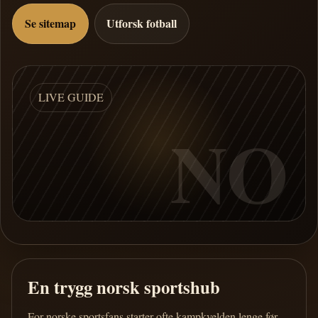
Se sitemap
Utforsk fotball
LIVE GUIDE
NO
En trygg norsk sportshub
For norske sportsfans starter ofte kampkvelden lenge før