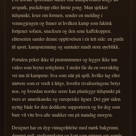
avspark, puckdropp eller første gong. Man sjekker
tidspunkt, leser om formen, sender en melding i
vennegjengen og finner ut hvilken kamp som faktisk
fortjener sofaen, snacksen og den sene kaffekoppen.
eliteserien samler denne opplevelsen i én lett side: en guide
til sport, kampstemning og samtaler rundt store øyeblikk.
Portalen peker ikke til piratstrømmer og legger ikke inn
video som bryter rettigheter. I stedet får du en oversiktlig
vei inn til kampene: hva som står på spill, hvilke lag eller
utøvere som er verdt å følge, hvorfor rivaliseringene betyr
noe, og hvordan norske seere kan planlegge tidspunkt på
tvers av amerikanske og europeiske ligaer. Det gjør siden
nyttig både for den dedikerte supporteren og for deg som
bare vil vite hva alle snakker om på mandag morgen.
Designet har en dyp vintagefølelse med mørk bakgrunn,
dempet gull, stadiontekstur og kort som minner om gamle