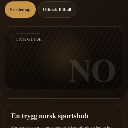
Se sitemap
Utforsk fotball
LIVE GUIDE
NO
En trygg norsk sportshub
For norske sportsfans starter ofte kampkvelden lenge før