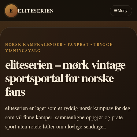
E
ELITESERIEN
☰
Meny
NORSK KAMPKALENDER • FANPRAT • TRYGGE
VISNINGSVALG
eliteserien – mørk vintage
sportsportal for norske
fans
eliteserien er laget som et ryddig norsk kampnav for deg
som vil finne kamper, sammenligne oppgjør og prate
sport uten rotete løfter om ulovlige sendinger.