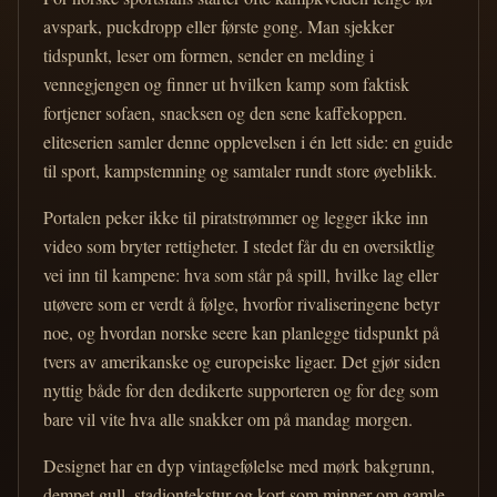
avspark, puckdropp eller første gong. Man sjekker
tidspunkt, leser om formen, sender en melding i
vennegjengen og finner ut hvilken kamp som faktisk
fortjener sofaen, snacksen og den sene kaffekoppen.
eliteserien samler denne opplevelsen i én lett side: en guide
til sport, kampstemning og samtaler rundt store øyeblikk.
Portalen peker ikke til piratstrømmer og legger ikke inn
video som bryter rettigheter. I stedet får du en oversiktlig
vei inn til kampene: hva som står på spill, hvilke lag eller
utøvere som er verdt å følge, hvorfor rivaliseringene betyr
noe, og hvordan norske seere kan planlegge tidspunkt på
tvers av amerikanske og europeiske ligaer. Det gjør siden
nyttig både for den dedikerte supporteren og for deg som
bare vil vite hva alle snakker om på mandag morgen.
Designet har en dyp vintagefølelse med mørk bakgrunn,
dempet gull, stadiontekstur og kort som minner om gamle