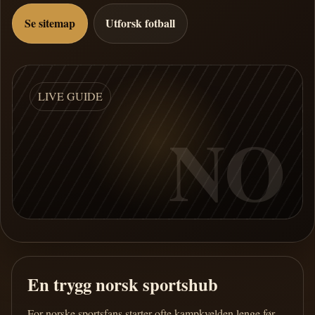
Se sitemap
Utforsk fotball
LIVE GUIDE
NO
En trygg norsk sportshub
For norske sportsfans starter ofte kampkvelden lenge før