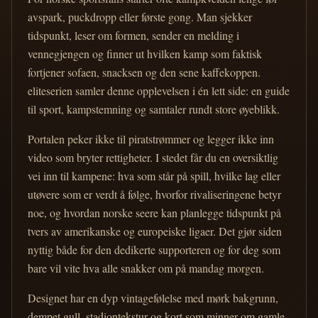
avspark, puckdropp eller første gong. Man sjekker
tidspunkt, leser om formen, sender en melding i
vennegjengen og finner ut hvilken kamp som faktisk
fortjener sofaen, snacksen og den sene kaffekoppen.
eliteserien samler denne opplevelsen i én lett side: en guide
til sport, kampstemning og samtaler rundt store øyeblikk.
Portalen peker ikke til piratstrømmer og legger ikke inn
video som bryter rettigheter. I stedet får du en oversiktlig
vei inn til kampene: hva som står på spill, hvilke lag eller
utøvere som er verdt å følge, hvorfor rivaliseringene betyr
noe, og hvordan norske seere kan planlegge tidspunkt på
tvers av amerikanske og europeiske ligaer. Det gjør siden
nyttig både for den dedikerte supporteren og for deg som
bare vil vite hva alle snakker om på mandag morgen.
Designet har en dyp vintagefølelse med mørk bakgrunn,
dempet gull, stadiontekstur og kort som minner om gamle