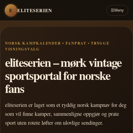
E
ELITESERIEN
☰
Meny
NORSK KAMPKALENDER • FANPRAT • TRYGGE
VISNINGSVALG
eliteserien – mørk vintage
sportsportal for norske
fans
eliteserien er laget som et ryddig norsk kampnav for deg
som vil finne kamper, sammenligne oppgjør og prate
sport uten rotete løfter om ulovlige sendinger.