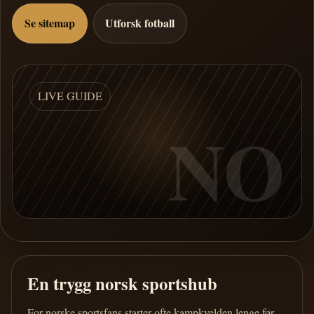
Se sitemap
Utforsk fotball
LIVE GUIDE
NO
En trygg norsk sportshub
For norske sportsfans starter ofte kampkvelden lenge før