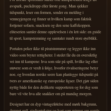
avspark, puckdropp eller første gong. Man sjekker
tidspunkt, leser om formen, sender en melding i
vennegjengen og finner ut hvilken kamp som faktisk
fortjener sofaen, snacksen og den sene kaffekoppen.
eliteserien samler denne opplevelsen i én lett side: en guide
til sport, kampstemning og samtaler rundt store øyeblikk.
Portalen peker ikke til piratstrømmer og legger ikke inn
video som bryter rettigheter. I stedet får du en oversiktlig
vei inn til kampene: hva som står på spill, hvilke lag eller
utøvere som er verdt å følge, hvorfor rivaliseringene betyr
noe, og hvordan norske seere kan planlegge tidspunkt på
tvers av amerikanske og europeiske ligaer. Det gjør siden
nyttig både for den dedikerte supporteren og for deg som
bare vil vite hva alle snakker om på mandag morgen.
Designet har en dyp vintagefølelse med mørk bakgrunn,
dempet gull, stadiontekstur og kort som minner om gamle