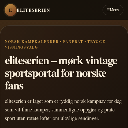
E
ELITESERIEN
☰
Meny
NORSK KAMPKALENDER • FANPRAT • TRYGGE
VISNINGSVALG
eliteserien – mørk vintage
sportsportal for norske
fans
eliteserien er laget som et ryddig norsk kampnav for deg
som vil finne kamper, sammenligne oppgjør og prate
sport uten rotete løfter om ulovlige sendinger.