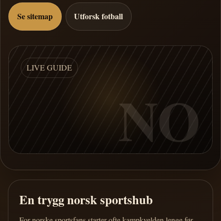
Se sitemap
Utforsk fotball
LIVE GUIDE
NO
En trygg norsk sportshub
For norske sportsfans starter ofte kampkvelden lenge før