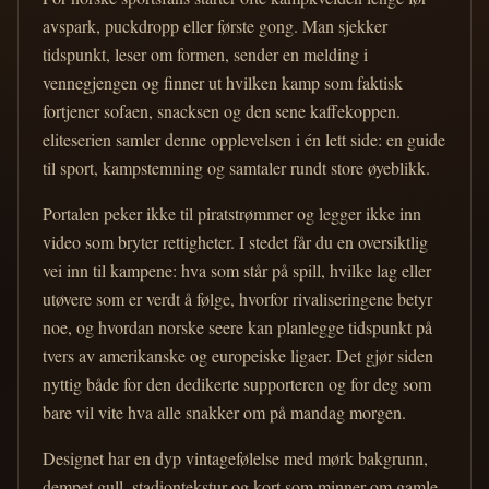
avspark, puckdropp eller første gong. Man sjekker
tidspunkt, leser om formen, sender en melding i
vennegjengen og finner ut hvilken kamp som faktisk
fortjener sofaen, snacksen og den sene kaffekoppen.
eliteserien samler denne opplevelsen i én lett side: en guide
til sport, kampstemning og samtaler rundt store øyeblikk.
Portalen peker ikke til piratstrømmer og legger ikke inn
video som bryter rettigheter. I stedet får du en oversiktlig
vei inn til kampene: hva som står på spill, hvilke lag eller
utøvere som er verdt å følge, hvorfor rivaliseringene betyr
noe, og hvordan norske seere kan planlegge tidspunkt på
tvers av amerikanske og europeiske ligaer. Det gjør siden
nyttig både for den dedikerte supporteren og for deg som
bare vil vite hva alle snakker om på mandag morgen.
Designet har en dyp vintagefølelse med mørk bakgrunn,
dempet gull, stadiontekstur og kort som minner om gamle