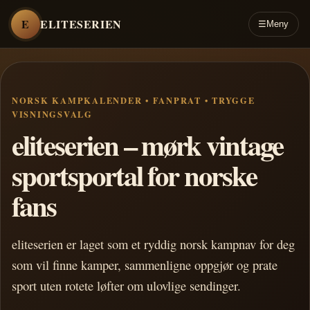
E
ELITESERIEN
☰
Meny
NORSK KAMPKALENDER • FANPRAT • TRYGGE
VISNINGSVALG
eliteserien – mørk vintage
sportsportal for norske
fans
eliteserien er laget som et ryddig norsk kampnav for deg
som vil finne kamper, sammenligne oppgjør og prate
sport uten rotete løfter om ulovlige sendinger.