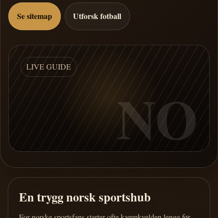
Se sitemap
Utforsk fotball
LIVE GUIDE
NO
En trygg norsk sportshub
For norske sportsfans starter ofte kampkvelden lenge før