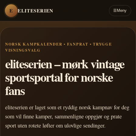
E
ELITESERIEN
☰
Meny
NORSK KAMPKALENDER • FANPRAT • TRYGGE
VISNINGSVALG
eliteserien – mørk vintage
sportsportal for norske
fans
eliteserien er laget som et ryddig norsk kampnav for deg
som vil finne kamper, sammenligne oppgjør og prate
sport uten rotete løfter om ulovlige sendinger.