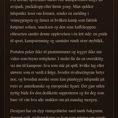
avspark, puckdropp eller første gong. Man sjekker
tidspunkt, leser om formen, sender en melding i
vennegjengen og finner ut hvilken kamp som faktisk
fortjener sofaen, snacksen og den sene kaffekoppen.
eliteserien samler denne opplevelsen i én lett side: en guide
til sport, kampstemning og samtaler rundt store øyeblikk.
Portalen peker ikke til piratstrømmer og legger ikke inn
video som bryter rettigheter. I stedet får du en oversiktlig
vei inn til kampene: hva som står på spill, hvilke lag eller
utøvere som er verdt å følge, hvorfor rivaliseringene betyr
noe, og hvordan norske seere kan planlegge tidspunkt på
tvers av amerikanske og europeiske ligaer. Det gjør siden
nyttig både for den dedikerte supporteren og for deg som
bare vil vite hva alle snakker om på mandag morgen.
Designet har en dyp vintagefølelse med mørk bakgrunn,
dempet gull, stadiontekstur og kort som minner om gamle