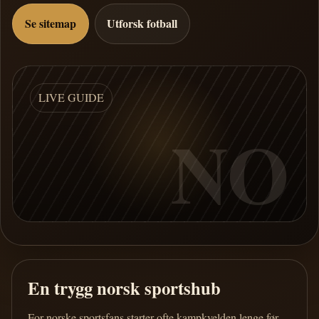
Se sitemap
Utforsk fotball
LIVE GUIDE
NO
En trygg norsk sportshub
For norske sportsfans starter ofte kampkvelden lenge før