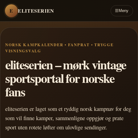
E
ELITESERIEN
☰
Meny
NORSK KAMPKALENDER • FANPRAT • TRYGGE
VISNINGSVALG
eliteserien – mørk vintage
sportsportal for norske
fans
eliteserien er laget som et ryddig norsk kampnav for deg
som vil finne kamper, sammenligne oppgjør og prate
sport uten rotete løfter om ulovlige sendinger.