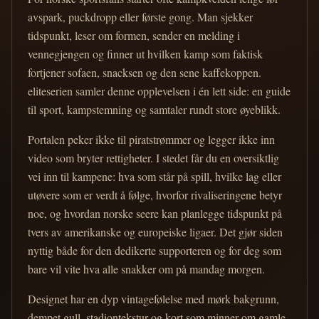
avspark, puckdropp eller første gong. Man sjekker
tidspunkt, leser om formen, sender en melding i
vennegjengen og finner ut hvilken kamp som faktisk
fortjener sofaen, snacksen og den sene kaffekoppen.
eliteserien samler denne opplevelsen i én lett side: en guide
til sport, kampstemning og samtaler rundt store øyeblikk.
Portalen peker ikke til piratstrømmer og legger ikke inn
video som bryter rettigheter. I stedet får du en oversiktlig
vei inn til kampene: hva som står på spill, hvilke lag eller
utøvere som er verdt å følge, hvorfor rivaliseringene betyr
noe, og hvordan norske seere kan planlegge tidspunkt på
tvers av amerikanske og europeiske ligaer. Det gjør siden
nyttig både for den dedikerte supporteren og for deg som
bare vil vite hva alle snakker om på mandag morgen.
Designet har en dyp vintagefølelse med mørk bakgrunn,
dempet gull, stadiontekstur og kort som minner om gamle