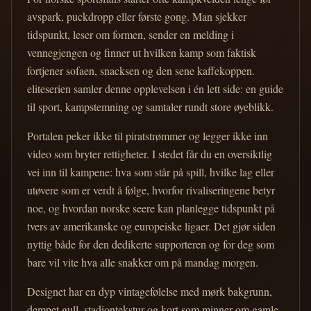
avspark, puckdropp eller første gong. Man sjekker
tidspunkt, leser om formen, sender en melding i
vennegjengen og finner ut hvilken kamp som faktisk
fortjener sofaen, snacksen og den sene kaffekoppen.
eliteserien samler denne opplevelsen i én lett side: en guide
til sport, kampstemning og samtaler rundt store øyeblikk.
Portalen peker ikke til piratstrømmer og legger ikke inn
video som bryter rettigheter. I stedet får du en oversiktlig
vei inn til kampene: hva som står på spill, hvilke lag eller
utøvere som er verdt å følge, hvorfor rivaliseringene betyr
noe, og hvordan norske seere kan planlegge tidspunkt på
tvers av amerikanske og europeiske ligaer. Det gjør siden
nyttig både for den dedikerte supporteren og for deg som
bare vil vite hva alle snakker om på mandag morgen.
Designet har en dyp vintagefølelse med mørk bakgrunn,
dempet gull, stadiontekstur og kort som minner om gamle