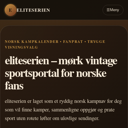
E
ELITESERIEN
☰
Meny
NORSK KAMPKALENDER • FANPRAT • TRYGGE
VISNINGSVALG
eliteserien – mørk vintage
sportsportal for norske
fans
eliteserien er laget som et ryddig norsk kampnav for deg
som vil finne kamper, sammenligne oppgjør og prate
sport uten rotete løfter om ulovlige sendinger.