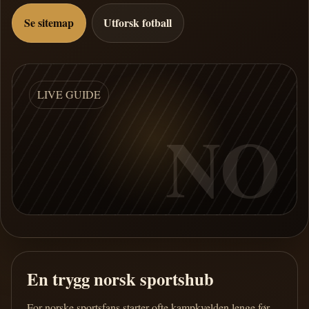
Se sitemap
Utforsk fotball
LIVE GUIDE
NO
En trygg norsk sportshub
For norske sportsfans starter ofte kampkvelden lenge før