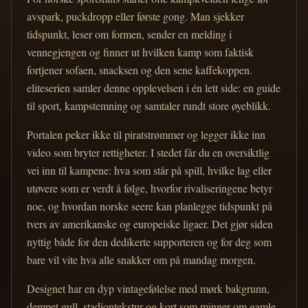
avspark, puckdropp eller første gong. Man sjekker
tidspunkt, leser om formen, sender en melding i
vennegjengen og finner ut hvilken kamp som faktisk
fortjener sofaen, snacksen og den sene kaffekoppen.
eliteserien samler denne opplevelsen i én lett side: en guide
til sport, kampstemning og samtaler rundt store øyeblikk.
Portalen peker ikke til piratstrømmer og legger ikke inn
video som bryter rettigheter. I stedet får du en oversiktlig
vei inn til kampene: hva som står på spill, hvilke lag eller
utøvere som er verdt å følge, hvorfor rivaliseringene betyr
noe, og hvordan norske seere kan planlegge tidspunkt på
tvers av amerikanske og europeiske ligaer. Det gjør siden
nyttig både for den dedikerte supporteren og for deg som
bare vil vite hva alle snakker om på mandag morgen.
Designet har en dyp vintagefølelse med mørk bakgrunn,
dempet gull, stadiontekstur og kort som minner om gamle