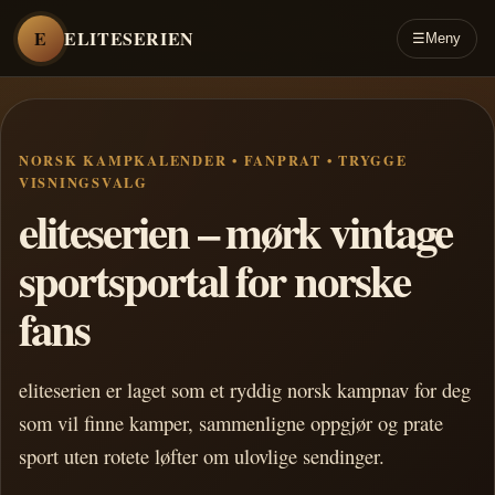
E
ELITESERIEN
☰
Meny
NORSK KAMPKALENDER • FANPRAT • TRYGGE
VISNINGSVALG
eliteserien – mørk vintage
sportsportal for norske
fans
eliteserien er laget som et ryddig norsk kampnav for deg
som vil finne kamper, sammenligne oppgjør og prate
sport uten rotete løfter om ulovlige sendinger.