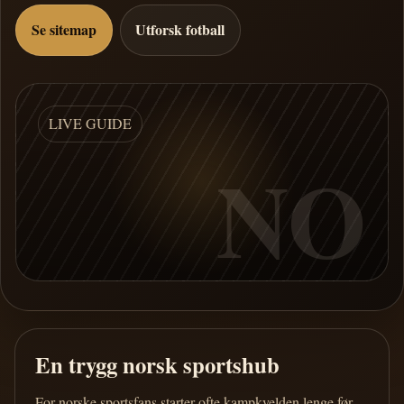
Se sitemap
Utforsk fotball
LIVE GUIDE
NO
En trygg norsk sportshub
For norske sportsfans starter ofte kampkvelden lenge før