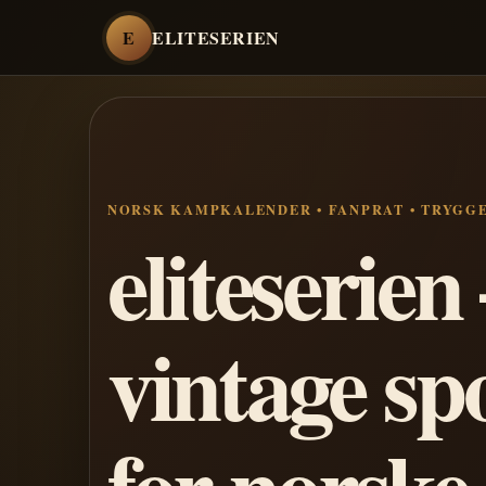
E
ELITESERIEN
NORSK KAMPKALENDER • FANPRAT • TRYGG
eliteserie
vintage sp
for norske