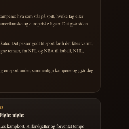
 kampene: hva som står på spill, hvilke lag eller
 amerikanske og europeiske ligaer. Det gjør siden
r. Det passer godt til sport fordi det føles varmt,
 egne temaer, fra NFL og NBA til fotball, NHL,
Velg en sport under, sammenlign kampene og gjør deg
03
Fight night
Les kampkort, stilforskjeller og forventet tempo.