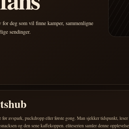
av for deg som vil finne kamper, sammenligne
vlige sendinger.
rtshub
e før avspark, puckdropp eller første gong. Man sjekker tidspunkt, les
 snacksen og den sene kaffekoppen. eliteserien samler denne opplevelsen