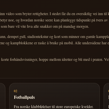
nn video som bryter rettigheter. I stedet får du en oversiktlig vei inn til
e betyr noe, og hvordan norske seere kan planlegge tidspunkt på tvers av
eg som bare vil vite hva alle snakker om på mandag morgen.
n, dempet gull, stadiontekstur og kort som minner om gamle kampplakate
ortene og kampblokkene er raske å bruke på mobil. Alle undersidene har
e korte forhåndsvisninger, hoppe mellom idretter og bli med i praten. 
02
Fotballpuls
Fra norske klubbfølelser til store europeiske kvelder.