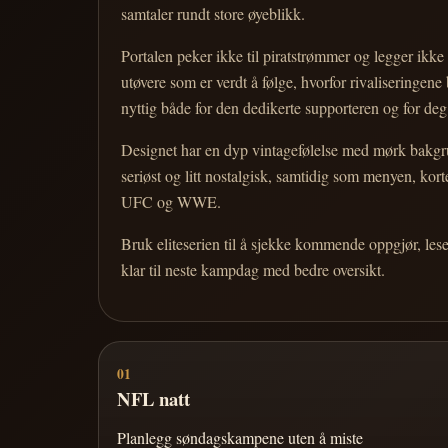
samtaler rundt store øyeblikk.
Portalen peker ikke til piratstrømmer og legger ikke i
utøvere som er verdt å følge, hvorfor rivaliseringen
nyttig både for den dedikerte supporteren og for d
Designet har en dyp vintagefølelse med mørk bakgrun
seriøst og litt nostalgisk, samtidig som menyen, k
UFC og WWE.
Bruk eliteserien til å sjekke kommende oppgjør, les
klar til neste kampdag med bedre oversikt.
01
NFL natt
Planlegg søndagskampene uten å miste