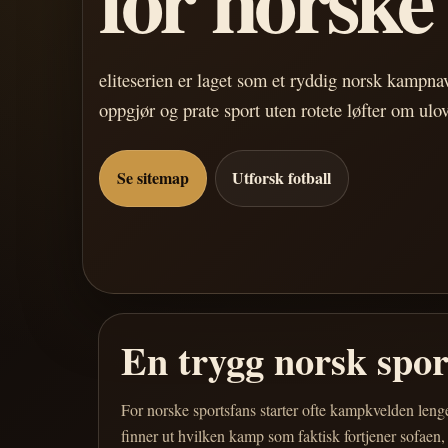
eliteserien er laget som et ryddig norsk kampn
oppgjør og prate sport uten rotete løfter om ulo
Se sitemap
Utforsk fotball
En trygg norsk spo
For norske sportsfans starter ofte kampkvelden leng
finner ut hvilken kamp som faktisk fortjener sofaen,