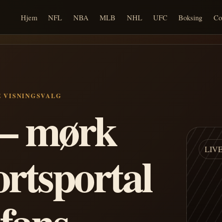
Hjem
NFL
NBA
MLB
NHL
UFC
Boksing
Co
E VISNINGSVALG
n – mørk
LIV
ortsportal
 fans