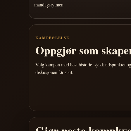
mandagsrytmen.
KAMPFØLELSE
Oppgjør som skaper
Velg kampen med best historie, sjekk tidspunktet og
diskusjonen før start.
Gjør neste kampkve