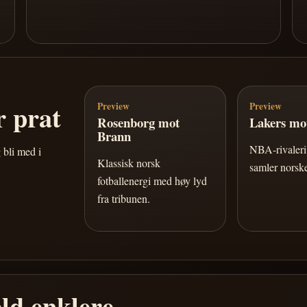
 prat
Preview
Preview
Rosenborg mot
Lakers mot
Brann
NBA-rivaleri 
 bli med i
Klassisk norsk
samler norske
fotballenergi med høy lyd
fra tribunen.
ld enklere