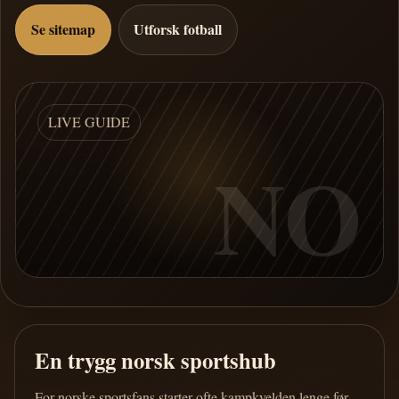
Se sitemap
Utforsk fotball
LIVE GUIDE
NO
En trygg norsk sportshub
For norske sportsfans starter ofte kampkvelden lenge før