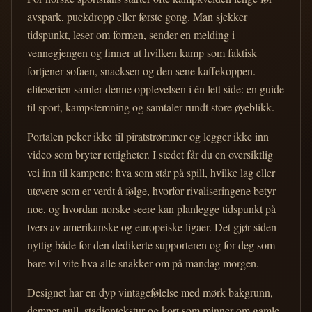
avspark, puckdropp eller første gong. Man sjekker
tidspunkt, leser om formen, sender en melding i
vennegjengen og finner ut hvilken kamp som faktisk
fortjener sofaen, snacksen og den sene kaffekoppen.
eliteserien samler denne opplevelsen i én lett side: en guide
til sport, kampstemning og samtaler rundt store øyeblikk.
Portalen peker ikke til piratstrømmer og legger ikke inn
video som bryter rettigheter. I stedet får du en oversiktlig
vei inn til kampene: hva som står på spill, hvilke lag eller
utøvere som er verdt å følge, hvorfor rivaliseringene betyr
noe, og hvordan norske seere kan planlegge tidspunkt på
tvers av amerikanske og europeiske ligaer. Det gjør siden
nyttig både for den dedikerte supporteren og for deg som
bare vil vite hva alle snakker om på mandag morgen.
Designet har en dyp vintagefølelse med mørk bakgrunn,
dempet gull, stadiontekstur og kort som minner om gamle