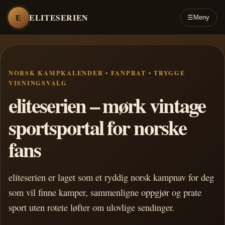
E
ELITESERIEN
☰
Meny
NORSK KAMPKALENDER • FANPRAT • TRYGGE
VISNINGSVALG
eliteserien – mørk vintage
sportsportal for norske
fans
eliteserien er laget som et ryddig norsk kampnav for deg
som vil finne kamper, sammenligne oppgjør og prate
sport uten rotete løfter om ulovlige sendinger.