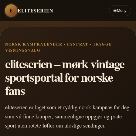
E
ELITESERIEN
☰
Meny
NORSK KAMPKALENDER • FANPRAT • TRYGGE
VISNINGSVALG
eliteserien – mørk vintage
sportsportal for norske
fans
eliteserien er laget som et ryddig norsk kampnav for deg
som vil finne kamper, sammenligne oppgjør og prate
sport uten rotete løfter om ulovlige sendinger.