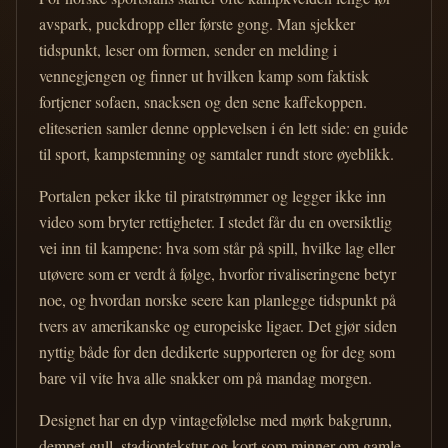
avspark, puckdropp eller første gong. Man sjekker
tidspunkt, leser om formen, sender en melding i
vennegjengen og finner ut hvilken kamp som faktisk
fortjener sofaen, snacksen og den sene kaffekoppen.
eliteserien samler denne opplevelsen i én lett side: en guide
til sport, kampstemning og samtaler rundt store øyeblikk.
Portalen peker ikke til piratstrømmer og legger ikke inn
video som bryter rettigheter. I stedet får du en oversiktlig
vei inn til kampene: hva som står på spill, hvilke lag eller
utøvere som er verdt å følge, hvorfor rivaliseringene betyr
noe, og hvordan norske seere kan planlegge tidspunkt på
tvers av amerikanske og europeiske ligaer. Det gjør siden
nyttig både for den dedikerte supporteren og for deg som
bare vil vite hva alle snakker om på mandag morgen.
Designet har en dyp vintagefølelse med mørk bakgrunn,
dempet gull, stadiontekstur og kort som minner om gamle