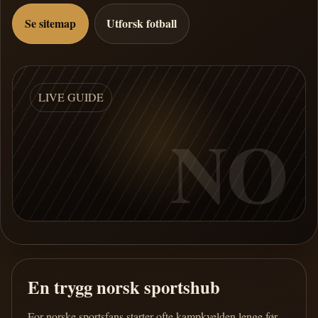
Se sitemap
Utforsk fotball
LIVE GUIDE
NO
En trygg norsk sportshub
For norske sportsfans starter ofte kampkvelden lenge før