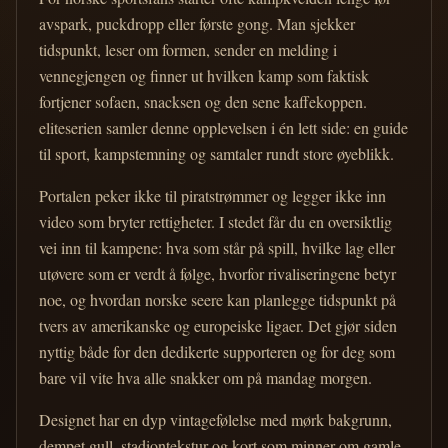
avspark, puckdropp eller første gong. Man sjekker
tidspunkt, leser om formen, sender en melding i
vennegjengen og finner ut hvilken kamp som faktisk
fortjener sofaen, snacksen og den sene kaffekoppen.
eliteserien samler denne opplevelsen i én lett side: en guide
til sport, kampstemning og samtaler rundt store øyeblikk.
Portalen peker ikke til piratstrømmer og legger ikke inn
video som bryter rettigheter. I stedet får du en oversiktlig
vei inn til kampene: hva som står på spill, hvilke lag eller
utøvere som er verdt å følge, hvorfor rivaliseringene betyr
noe, og hvordan norske seere kan planlegge tidspunkt på
tvers av amerikanske og europeiske ligaer. Det gjør siden
nyttig både for den dedikerte supporteren og for deg som
bare vil vite hva alle snakker om på mandag morgen.
Designet har en dyp vintagefølelse med mørk bakgrunn,
dempet gull, stadiontekstur og kort som minner om gamle