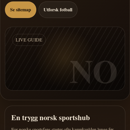
Se sitemap
Utforsk fotball
LIVE GUIDE
NO
En trygg norsk sportshub
For norske sportsfans starter ofte kampkvelden lenge før