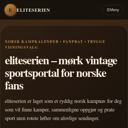
E
ELITESERIEN
☰
Meny
NORSK KAMPKALENDER • FANPRAT • TRYGGE
VISNINGSVALG
eliteserien – mørk vintage
sportsportal for norske
fans
eliteserien er laget som et ryddig norsk kampnav for deg
som vil finne kamper, sammenligne oppgjør og prate
sport uten rotete løfter om ulovlige sendinger.