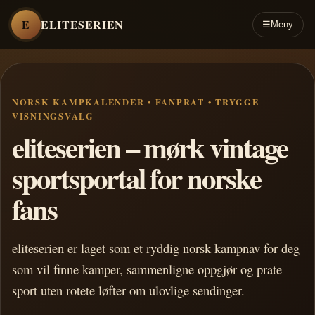
E
ELITESERIEN
☰
Meny
NORSK KAMPKALENDER • FANPRAT • TRYGGE
VISNINGSVALG
eliteserien – mørk vintage
sportsportal for norske
fans
eliteserien er laget som et ryddig norsk kampnav for deg
som vil finne kamper, sammenligne oppgjør og prate
sport uten rotete løfter om ulovlige sendinger.