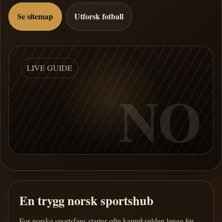
Se sitemap
Utforsk fotball
LIVE GUIDE
NO
En trygg norsk sportshub
For norske sportsfans starter ofte kampkvelden lenge før