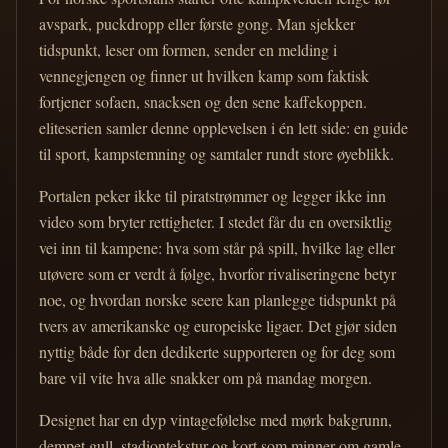
avspark, puckdropp eller første gong. Man sjekker
tidspunkt, leser om formen, sender en melding i
vennegjengen og finner ut hvilken kamp som faktisk
fortjener sofaen, snacksen og den sene kaffekoppen.
eliteserien samler denne opplevelsen i én lett side: en guide
til sport, kampstemning og samtaler rundt store øyeblikk.
Portalen peker ikke til piratstrømmer og legger ikke inn
video som bryter rettigheter. I stedet får du en oversiktlig
vei inn til kampene: hva som står på spill, hvilke lag eller
utøvere som er verdt å følge, hvorfor rivaliseringene betyr
noe, og hvordan norske seere kan planlegge tidspunkt på
tvers av amerikanske og europeiske ligaer. Det gjør siden
nyttig både for den dedikerte supporteren og for deg som
bare vil vite hva alle snakker om på mandag morgen.
Designet har en dyp vintagefølelse med mørk bakgrunn,
dempet gull, stadiontekstur og kort som minner om gamle