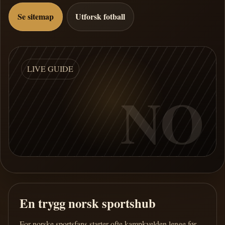
Se sitemap
Utforsk fotball
LIVE GUIDE
NO
En trygg norsk sportshub
For norske sportsfans starter ofte kampkvelden lenge før