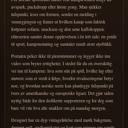
avspark, puckdropp eller første gong. Man sjekker
tidspunkt, leser om formen, sender en melding i
vennegjengen og finner ut hvilken kamp som faktisk
fortjener sofaen, snacksen og den sene kaffekoppen.
eliteserien samler denne opplevelsen i én lett side: en guide
til sport, kampstemning og samtaler rundt store øyeblikk.
Portalen peker ikke til piratstrømmer og legger ikke inn
video som bryter rettigheter. I stedet får du en oversiktlig
vei inn til kampene: hva som står på spill, hvilke lag eller
utøvere som er verdt å følge, hvorfor rivaliseringene betyr
noe, og hvordan norske seere kan planlegge tidspunkt på
tvers av amerikanske og europeiske ligaer. Det gjør siden
nyttig både for den dedikerte supporteren og for deg som
bare vil vite hva alle snakker om på mandag morgen.
Designet har en dyp vintagefølelse med mørk bakgrunn,
dempet gull, stadiontekstur og kort som minner om gamle