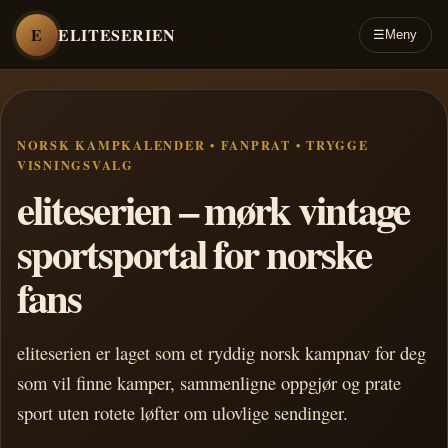
E
ELITESERIEN
☰
Meny
NORSK KAMPKALENDER • FANPRAT • TRYGGE
VISNINGSVALG
eliteserien – mørk vintage
sportsportal for norske
fans
eliteserien er laget som et ryddig norsk kampnav for deg
som vil finne kamper, sammenligne oppgjør og prate
sport uten rotete løfter om ulovlige sendinger.