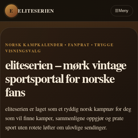
E
ELITESERIEN
☰
Meny
NORSK KAMPKALENDER • FANPRAT • TRYGGE
VISNINGSVALG
eliteserien – mørk vintage
sportsportal for norske
fans
eliteserien er laget som et ryddig norsk kampnav for deg
som vil finne kamper, sammenligne oppgjør og prate
sport uten rotete løfter om ulovlige sendinger.