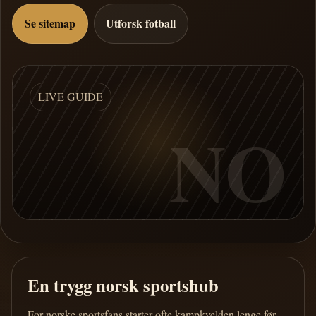
Se sitemap
Utforsk fotball
LIVE GUIDE
NO
En trygg norsk sportshub
For norske sportsfans starter ofte kampkvelden lenge før