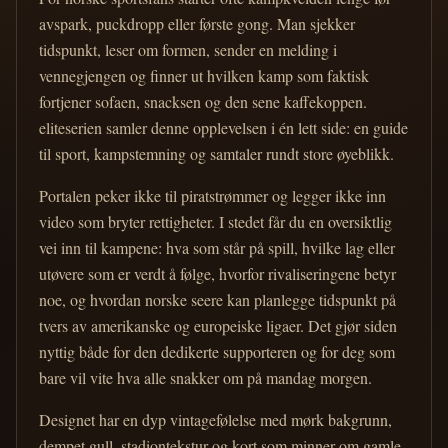
avspark, puckdropp eller første gong. Man sjekker
tidspunkt, leser om formen, sender en melding i
vennegjengen og finner ut hvilken kamp som faktisk
fortjener sofaen, snacksen og den sene kaffekoppen.
eliteserien samler denne opplevelsen i én lett side: en guide
til sport, kampstemning og samtaler rundt store øyeblikk.
Portalen peker ikke til piratstrømmer og legger ikke inn
video som bryter rettigheter. I stedet får du en oversiktlig
vei inn til kampene: hva som står på spill, hvilke lag eller
utøvere som er verdt å følge, hvorfor rivaliseringene betyr
noe, og hvordan norske seere kan planlegge tidspunkt på
tvers av amerikanske og europeiske ligaer. Det gjør siden
nyttig både for den dedikerte supporteren og for deg som
bare vil vite hva alle snakker om på mandag morgen.
Designet har en dyp vintagefølelse med mørk bakgrunn,
dempet gull, stadiontekstur og kort som minner om gamle