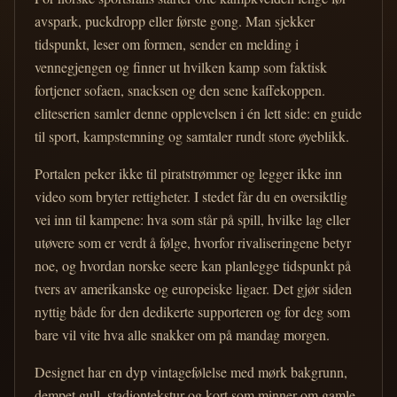
avspark, puckdropp eller første gong. Man sjekker
tidspunkt, leser om formen, sender en melding i
vennegjengen og finner ut hvilken kamp som faktisk
fortjener sofaen, snacksen og den sene kaffekoppen.
eliteserien samler denne opplevelsen i én lett side: en guide
til sport, kampstemning og samtaler rundt store øyeblikk.
Portalen peker ikke til piratstrømmer og legger ikke inn
video som bryter rettigheter. I stedet får du en oversiktlig
vei inn til kampene: hva som står på spill, hvilke lag eller
utøvere som er verdt å følge, hvorfor rivaliseringene betyr
noe, og hvordan norske seere kan planlegge tidspunkt på
tvers av amerikanske og europeiske ligaer. Det gjør siden
nyttig både for den dedikerte supporteren og for deg som
bare vil vite hva alle snakker om på mandag morgen.
Designet har en dyp vintagefølelse med mørk bakgrunn,
dempet gull, stadiontekstur og kort som minner om gamle