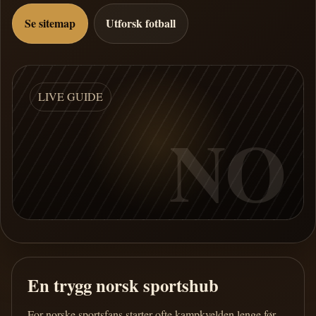
Se sitemap
Utforsk fotball
LIVE GUIDE
NO
En trygg norsk sportshub
For norske sportsfans starter ofte kampkvelden lenge før