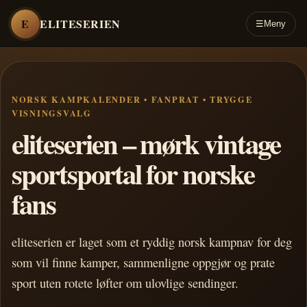
E
ELITESERIEN
☰
Meny
NORSK KAMPKALENDER • FANPRAT • TRYGGE
VISNINGSVALG
eliteserien – mørk vintage
sportsportal for norske
fans
eliteserien er laget som et ryddig norsk kampnav for deg
som vil finne kamper, sammenligne oppgjør og prate
sport uten rotete løfter om ulovlige sendinger.