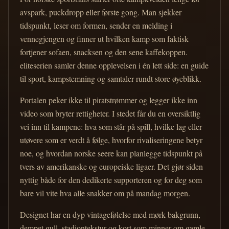
avspark, puckdropp eller første gong. Man sjekker
tidspunkt, leser om formen, sender en melding i
vennegjengen og finner ut hvilken kamp som faktisk
fortjener sofaen, snacksen og den sene kaffekoppen.
eliteserien samler denne opplevelsen i én lett side: en guide
til sport, kampstemning og samtaler rundt store øyeblikk.
Portalen peker ikke til piratstrømmer og legger ikke inn
video som bryter rettigheter. I stedet får du en oversiktlig
vei inn til kampene: hva som står på spill, hvilke lag eller
utøvere som er verdt å følge, hvorfor rivaliseringene betyr
noe, og hvordan norske seere kan planlegge tidspunkt på
tvers av amerikanske og europeiske ligaer. Det gjør siden
nyttig både for den dedikerte supporteren og for deg som
bare vil vite hva alle snakker om på mandag morgen.
Designet har en dyp vintagefølelse med mørk bakgrunn,
dempet gull, stadiontekstur og kort som minner om gamle