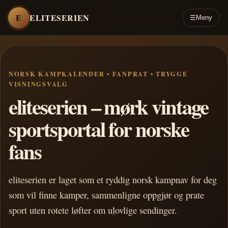
E
ELITESERIEN
☰
Meny
NORSK KAMPKALENDER • FANPRAT • TRYGGE
VISNINGSVALG
eliteserien – mørk vintage
sportsportal for norske
fans
eliteserien er laget som et ryddig norsk kampnav for deg
som vil finne kamper, sammenligne oppgjør og prate
sport uten rotete løfter om ulovlige sendinger.