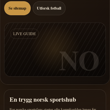
Se sitemap
Utforsk fotball
LIVE GUIDE
NO
En trygg norsk sportshub
For norske sportsfans starter ofte kampkvelden lenge før