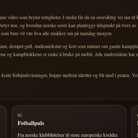
nn video som bryter rettigheter. I stedet får du en oversiktlig vei inn til
e betyr noe, og hvordan norske seere kan planlegge tidspunkt på tvers av
eg som bare vil vite hva alle snakker om på mandag morgen.
n, dempet gull, stadiontekstur og kort som minner om gamle kampplakate
ortene og kampblokkene er raske å bruke på mobil. Alle undersidene har
e korte forhåndsvisninger, hoppe mellom idretter og bli med i praten. 
02
Fotballpuls
Fra norske klubbfølelser til store europeiske kvelder.