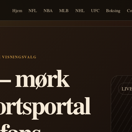
Hjem
NFL
NBA
MLB
NHL
UFC
Boksing
Co
E VISNINGSVALG
n – mørk
LIV
ortsportal
 fans