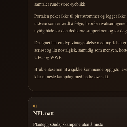
samtaler rundt store øyeblikk.
Portalen peker ikke til piratstrømmer og legger ikke i
utøvere som er verdt å følge, hvorfor rivaliseringen
nyttig både for den dedikerte supporteren og for d
Designet har en dyp vintagefølelse med mørk bakgrun
seriøst og litt nostalgisk, samtidig som menyen, k
UFC og WWE.
Bruk eliteserien til å sjekke kommende oppgjør, les
klar til neste kampdag med bedre oversikt.
01
NFL natt
Planlegg søndagskampene uten å miste