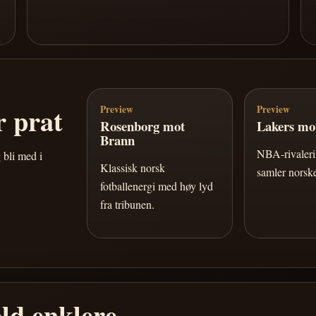
 prat
Preview
Preview
Rosenborg mot
Lakers mot
Brann
NBA-rivaleri 
 bli med i
Klassisk norsk
samler norske
fotballenergi med høy lyd
fra tribunen.
ld enklere