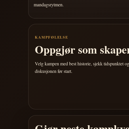
mandagsrytmen.
KAMPFØLELSE
Oppgjør som skaper
Velg kampen med best historie, sjekk tidspunktet og
diskusjonen før start.
Gjør neste kampkve