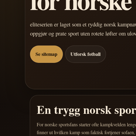
eliteserien er laget som et ryddig norsk kampn
oppgjør og prate sport uten rotete løfter om ulo
Se sitemap
Utforsk fotball
En trygg norsk spo
For norske sportsfans starter ofte kampkvelden leng
finner ut hvilken kamp som faktisk fortjener sofaen,