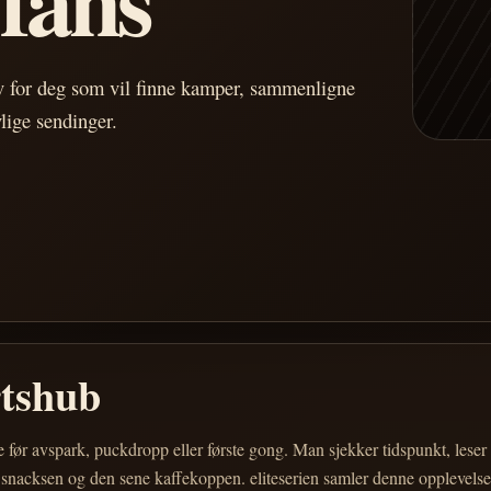
av for deg som vil finne kamper, sammenligne
vlige sendinger.
rtshub
e før avspark, puckdropp eller første gong. Man sjekker tidspunkt, les
 snacksen og den sene kaffekoppen. eliteserien samler denne opplevelsen