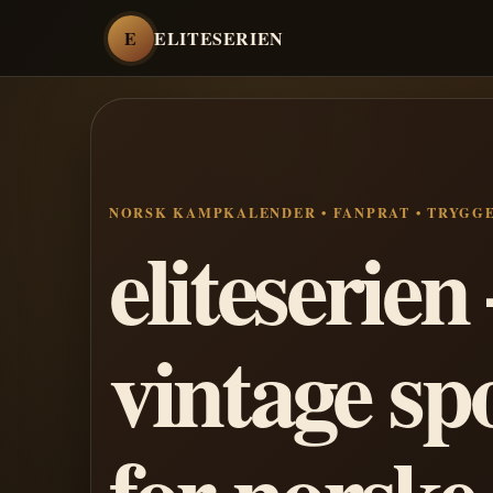
E
ELITESERIEN
NORSK KAMPKALENDER • FANPRAT • TRYGG
eliteserie
vintage sp
for norske