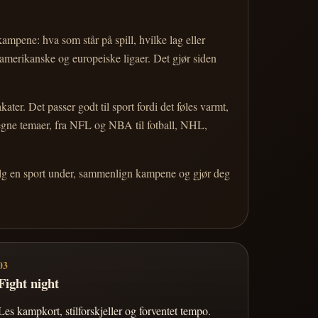
 kampene: hva som står på spill, hvilke lag eller
 amerikanske og europeiske ligaer. Det gjør siden
r. Det passer godt til sport fordi det føles varmt,
 egne temaer, fra NFL og NBA til fotball, NHL,
Velg en sport under, sammenlign kampene og gjør deg
03
Fight night
Les kampkort, stilforskjeller og forventet tempo.