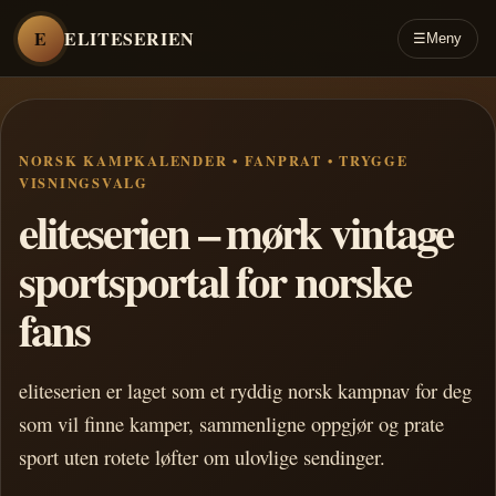
E
ELITESERIEN
☰
Meny
NORSK KAMPKALENDER • FANPRAT • TRYGGE
VISNINGSVALG
eliteserien – mørk vintage
sportsportal for norske
fans
eliteserien er laget som et ryddig norsk kampnav for deg
som vil finne kamper, sammenligne oppgjør og prate
sport uten rotete løfter om ulovlige sendinger.