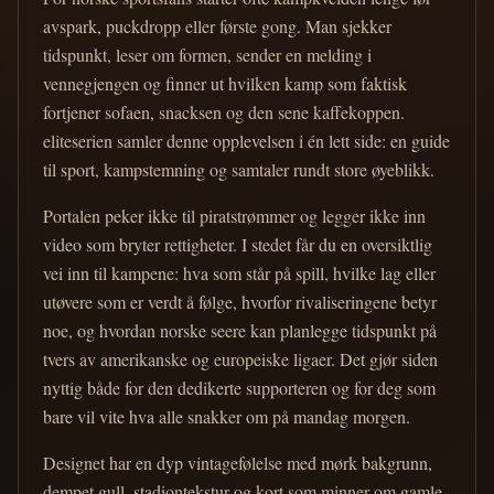
avspark, puckdropp eller første gong. Man sjekker
tidspunkt, leser om formen, sender en melding i
vennegjengen og finner ut hvilken kamp som faktisk
fortjener sofaen, snacksen og den sene kaffekoppen.
eliteserien samler denne opplevelsen i én lett side: en guide
til sport, kampstemning og samtaler rundt store øyeblikk.
Portalen peker ikke til piratstrømmer og legger ikke inn
video som bryter rettigheter. I stedet får du en oversiktlig
vei inn til kampene: hva som står på spill, hvilke lag eller
utøvere som er verdt å følge, hvorfor rivaliseringene betyr
noe, og hvordan norske seere kan planlegge tidspunkt på
tvers av amerikanske og europeiske ligaer. Det gjør siden
nyttig både for den dedikerte supporteren og for deg som
bare vil vite hva alle snakker om på mandag morgen.
Designet har en dyp vintagefølelse med mørk bakgrunn,
dempet gull, stadiontekstur og kort som minner om gamle