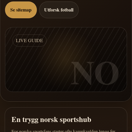
Se sitemap
Utforsk fotball
LIVE GUIDE
NO
En trygg norsk sportshub
For norske sportsfans starter ofte kampkvelden lenge før