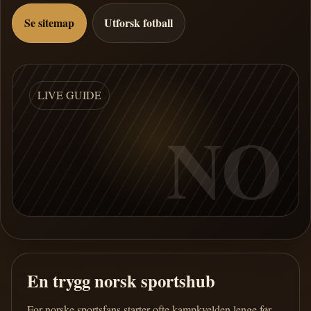
Se sitemap
Utforsk fotball
LIVE GUIDE
NO
En trygg norsk sportshub
For norske sportsfans starter ofte kampkvelden lenge før