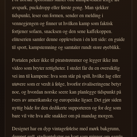
avspark, puckdropp eller første gong. Man sjekker
tidspunkt, leser om formen, sender en melding i
vennegjengen og finner ut hvilken kamp som faktisk
fortjener sofaen, snacksen og den sene kaffekoppen.
eliteserien samler denne opplevelsen i én lett side: en guide
til sport, kampstemning og samtaler rundt store øyeblikk.
Portalen peker ikke til piratstrømmer og legger ikke inn
video som bryter rettigheter. I stedet får du en oversiktlig
vei inn til kampene: hva som står på spill, hvilke lag eller
utøvere som er verdt å følge, hvorfor rivaliseringene betyr
noe, og hvordan norske seere kan planlegge tidspunkt på
tvers av amerikanske og europeiske ligaer. Det gjør siden
nyttig både for den dedikerte supporteren og for deg som
bare vil vite hva alle snakker om på mandag morgen.
Designet har en dyp vintagefølelse med mørk bakgrunn,
dempet gull, stadiontekstur og kort som minner om gamle