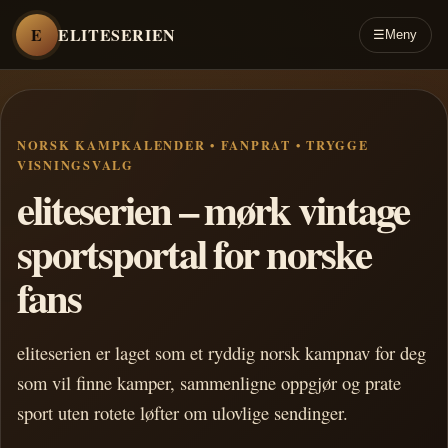
E
ELITESERIEN
☰
Meny
NORSK KAMPKALENDER • FANPRAT • TRYGGE
VISNINGSVALG
eliteserien – mørk vintage
sportsportal for norske
fans
eliteserien er laget som et ryddig norsk kampnav for deg
som vil finne kamper, sammenligne oppgjør og prate
sport uten rotete løfter om ulovlige sendinger.