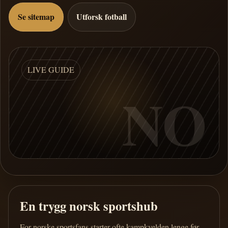
Se sitemap
Utforsk fotball
LIVE GUIDE
NO
En trygg norsk sportshub
For norske sportsfans starter ofte kampkvelden lenge før