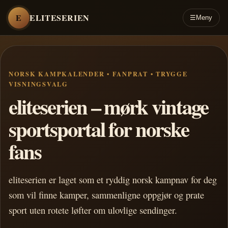
E
ELITESERIEN
☰
Meny
NORSK KAMPKALENDER • FANPRAT • TRYGGE
VISNINGSVALG
eliteserien – mørk vintage
sportsportal for norske
fans
eliteserien er laget som et ryddig norsk kampnav for deg
som vil finne kamper, sammenligne oppgjør og prate
sport uten rotete løfter om ulovlige sendinger.