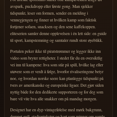
avspark, puckdropp eller første gong. Man sjekker
tidspunkt, leser om formen, sender en melding i
vennegjengen og finner ut hvilken kamp som faktisk
fortjener sofaen, snacksen og den sene kaffekoppen.
eliteserien samler denne opplevelsen i én lett side: en guide
til sport, kampstemning og samtaler rundt store øyeblikk.
Portalen peker ikke til piratstrømmer og legger ikke inn
video som bryter rettigheter. I stedet får du en oversiktlig
vei inn til kampene: hva som står på spill, hvilke lag eller
utøvere som er verdt å følge, hvorfor rivaliseringene betyr
noe, og hvordan norske seere kan planlegge tidspunkt på
tvers av amerikanske og europeiske ligaer. Det gjør siden
nyttig både for den dedikerte supporteren og for deg som
bare vil vite hva alle snakker om på mandag morgen.
Designet har en dyp vintagefølelse med mørk bakgrunn,
dempet gull, stadiontekstur og kort som minner om gamle