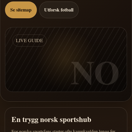
Se sitemap
Utforsk fotball
LIVE GUIDE
NO
En trygg norsk sportshub
For norske sportsfans starter ofte kampkvelden lenge før