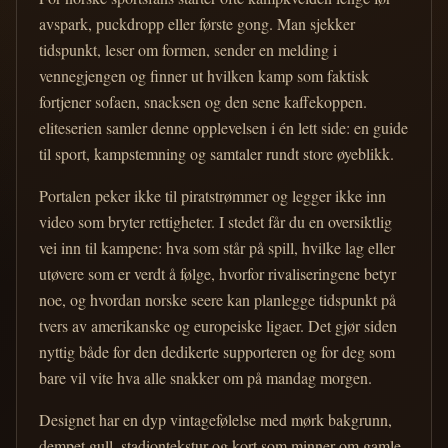
avspark, puckdropp eller første gong. Man sjekker
tidspunkt, leser om formen, sender en melding i
vennegjengen og finner ut hvilken kamp som faktisk
fortjener sofaen, snacksen og den sene kaffekoppen.
eliteserien samler denne opplevelsen i én lett side: en guide
til sport, kampstemning og samtaler rundt store øyeblikk.
Portalen peker ikke til piratstrømmer og legger ikke inn
video som bryter rettigheter. I stedet får du en oversiktlig
vei inn til kampene: hva som står på spill, hvilke lag eller
utøvere som er verdt å følge, hvorfor rivaliseringene betyr
noe, og hvordan norske seere kan planlegge tidspunkt på
tvers av amerikanske og europeiske ligaer. Det gjør siden
nyttig både for den dedikerte supporteren og for deg som
bare vil vite hva alle snakker om på mandag morgen.
Designet har en dyp vintagefølelse med mørk bakgrunn,
dempet gull, stadiontekstur og kort som minner om gamle