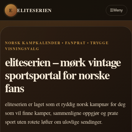
E
ELITESERIEN
☰
Meny
NORSK KAMPKALENDER • FANPRAT • TRYGGE
VISNINGSVALG
eliteserien – mørk vintage
sportsportal for norske
fans
eliteserien er laget som et ryddig norsk kampnav for deg
som vil finne kamper, sammenligne oppgjør og prate
sport uten rotete løfter om ulovlige sendinger.