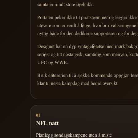
samtaler rundt store øyeblikk.
Portalen peker ikke til piratstrømmer og legger ikke i
utøvere som er verdt å følge, hvorfor rivaliseringen
nyttig både for den dedikerte supporteren og for d
Designet har en dyp vintagefølelse med mørk bakgrun
seriøst og litt nostalgisk, samtidig som menyen, k
UFC og WWE.
Bruk eliteserien til å sjekke kommende oppgjør, les
klar til neste kampdag med bedre oversikt.
01
NFL natt
Planlegg søndagskampene uten å miste