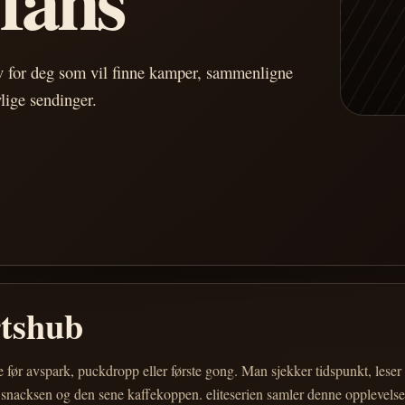
av for deg som vil finne kamper, sammenligne
vlige sendinger.
rtshub
e før avspark, puckdropp eller første gong. Man sjekker tidspunkt, les
 snacksen og den sene kaffekoppen. eliteserien samler denne opplevelsen