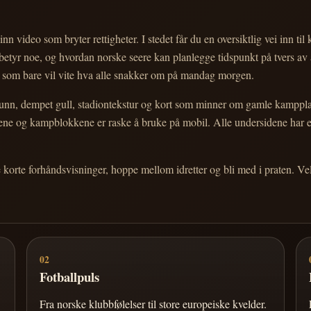
nn video som bryter rettigheter. I stedet får du en oversiktlig vei inn til
e betyr noe, og hvordan norske seere kan planlegge tidspunkt på tvers av
eg som bare vil vite hva alle snakker om på mandag morgen.
n, dempet gull, stadiontekstur og kort som minner om gamle kampplakate
ortene og kampblokkene er raske å bruke på mobil. Alle undersidene har
e korte forhåndsvisninger, hoppe mellom idretter og bli med i praten. 
02
Fotballpuls
Fra norske klubbfølelser til store europeiske kvelder.