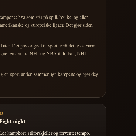
 kampene: hva som står på spill, hvilke lag eller
 amerikanske og europeiske ligaer. Det gjør siden
r. Det passer godt til sport fordi det føles varmt,
 egne temaer, fra NFL og NBA til fotball, NHL,
Velg en sport under, sammenlign kampene og gjør deg
03
Fight night
Les kampkort, stilforskjeller og forventet tempo.