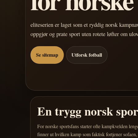
eliteserien er laget som et ryddig norsk kampn
oppgjør og prate sport uten rotete løfter om ulo
Se sitemap
Utforsk fotball
En trygg norsk spo
For norske sportsfans starter ofte kampkvelden leng
finner ut hvilken kamp som faktisk fortjener sofaen,