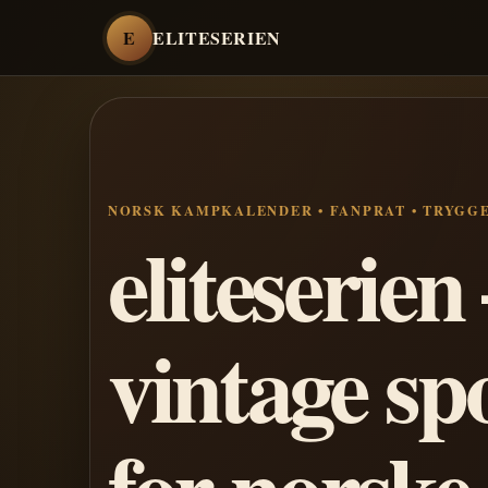
E
ELITESERIEN
NORSK KAMPKALENDER • FANPRAT • TRYGG
eliteserie
vintage sp
for norske