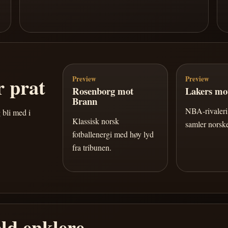
 prat
Preview
Preview
Rosenborg mot
Lakers mot
Brann
NBA-rivaleri 
 bli med i
Klassisk norsk
samler norske
fotballenergi med høy lyd
fra tribunen.
ld enklere