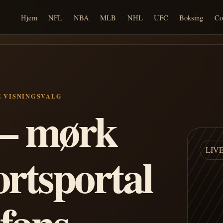
Hjem
NFL
NBA
MLB
NHL
UFC
Boksing
Co
E VISNINGSVALG
n – mørk
LIV
ortsportal
 fans