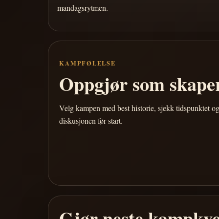
mandagsrytmen.
KAMPFØLELSE
Oppgjør som skaper
Velg kampen med best historie, sjekk tidspunktet og
diskusjonen før start.
Gjør neste kampkve